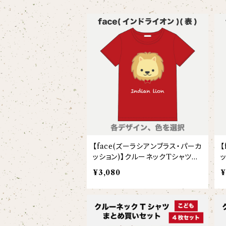
スタイ
オカピ
Tシャツ（半袖）
トートバッグ
弦うさぎ
カバーオール
インドライオン
【face】
おけいこバッグ
メグ
オーバーサイズTシャツ（半袖）
ブランケット
サキソフォックス
ギフトセット
ドゥクラングール
【signature】
ランチトート
エイミー
【custom_point】
ラトゥール
マグナムウェイトビッグシルエットTシャツ
ペットアイテム
クラリキャット
Tシャツ
マレーバク
【kakugen】
デニムトート
ベス
【face_point】
ラフィット
【hello(刺繍)】
メリッサ
ベースボールシャツ
巾着
ことふえパピヨン
スマトラトラ
【hibiscus】
ジュートバッグ
ジョー
【balancing typo】
マルゴー
ベルガモット
ポロシャツ
サコッシュ
パーカッション
【face(ズーラシアンブラス・パーカ
ホッキョクグマ
【I love】
ハンナ
【resort】
ムートン
ローズマリー
ッション)】クルーネックTシャツ
【emblem_basic】
ドール
シャツ
ポシェット
ズーラシアンフィルハーモニー管弦楽団
（半袖）（大人）
¥3,080
¥
【onepoint】
【motif】
ペパーミント
【emblem_chara】
ナマケモノ
アロハシャツ
コビトカバ
パーカー
バックパック・リュック
はたらくトリ
【EVENT ※期間限定商品】
【crest】
リトルシスタードール
ボタンダウン半袖シャツ
ジャイアントパンダ
プルオーバーパーカー
トレーナー
セクション