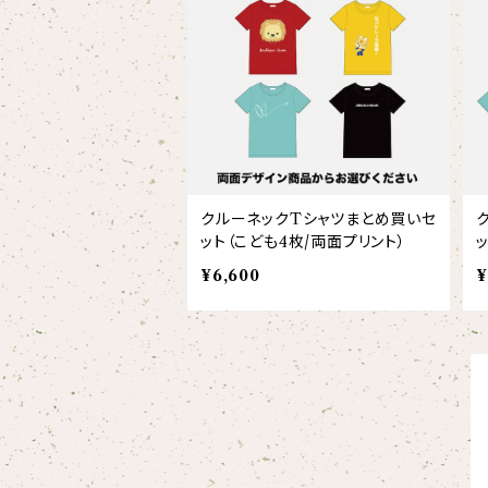
【xx's day】
【6faces】
たたきのトリ アイリス
オックスフォード長袖シャツ
ゴールデンターキン
フルジップパーカー
指揮者3人衆
スウェットパンツ
【birthday】
カラードライポロシャツ
たたきのトリ スカーレット
オセロット
ドライジップパーカー
トラ軍団
アウター
【anniversary】
【Brass_emblem】
グランパバク
ドライストレッチプルオーバーパーカー
トランペッターズ
Tシャツ（長袖）
【Allstar】
クルーネックTシャツまとめ買いセ
アンクルバク
ット（こども4枚/両面プリント）
バク一族
【chara】
ハット・ネックウォーマー
¥6,600
¥
【unit】
カズンバク
パーカッションチーム
【custom_point】
ヘアアクセサリー
オリジナルイラストTシャツ
雲豹（ウンピョウ）
【xx's day】
ソックス
侍BRASSTシャツ
アムールヒョウ
【Allstar】
ネクタイ
【vividtypo】
白ヤギ