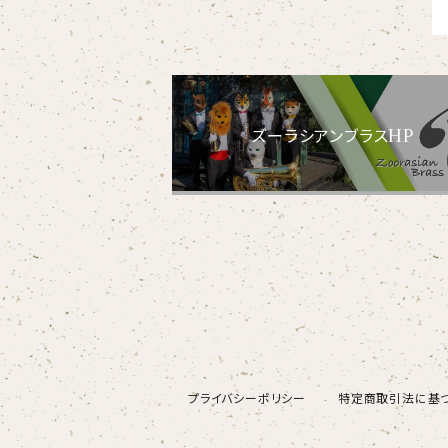
【embrem_American】
【wreath】
ラグランTシャツ
黒ヤギ
【Amazing player】
【custom_point】
ダンボールニットTシャツ
メガネグマ
【EVENT ※期間限定商品】
ズーラシアンブラスHP
【face_point】
カーディガン
オルコット
【balancing typo】
マフラー
フランソワルトン
【resort】
チーター
【ビッグプリント】
オコジョ
【crest_turquoise】
ホワイトライオン
プライバシーポリシー
特定商取引法に基
【piano】