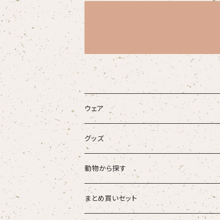
ウェア
大人
グッズ
こども
タオル・ハンカチ
動物から探す
ベビー
ポーチ
ズーラシアンブラス
まとめ買いセット