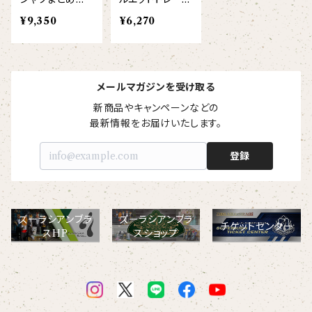
【ビッグプリント】
いセット（大人5
ー
¥9,350
¥6,270
オコジョ
枚/片面プリン
ト）
【crest_turquoise】
ホワイトライオン
メールマガジンを受け取る
【piano】
ローレンス
新商品やキャンペーンなどの

最新情報をお届けいたします。
【pink_flower】
登録
ズーラシアンブラ
ズーラシアンブラ
チケットセンター
スHP
スショップ