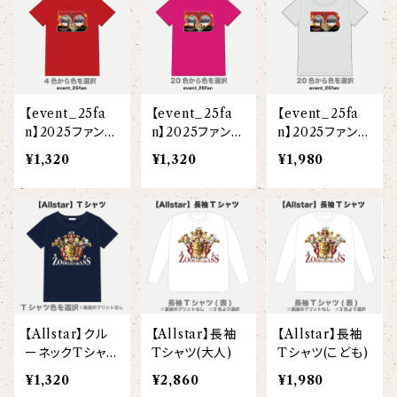
【I love】
ハンナ
【resort】
ムートン
ローズマリー
【emblem_basic】
ドール
シャツ
ポシェット
ズーラシアンフィルハーモニー管弦楽団
【onepoint】
【motif】
ペパーミント
【emblem_chara】
ナマケモノ
アロハシャツ
コビトカバ
パーカー
バックパック・リュック
はたらくトリ
【EVENT ※期間限定商品】
【event_25fa
【event_25fa
【event_25fa
【crest】
リトルシスタードール
ボタンダウン半袖シャツ
ジャイアントパンダ
プルオーバーパーカー
トレーナー
セクション
n】2025ファンク
n】2025ファンク
n】2025ファンク
ラブコンサートT
ラブコンサートT
ラブコンサートT
【xx's day】
¥1,320
¥1,320
¥1,980
【6faces】
たたきのトリ アイリス
シャツ(ベビー)
シャツ(こども)
シャツ(大人)
オックスフォード長袖シャツ
ゴールデンターキン
フルジップパーカー
指揮者3人衆
スウェットパンツ
【birthday】
カラードライポロシャツ
たたきのトリ スカーレット
オセロット
ドライジップパーカー
トラ軍団
アウター
【anniversary】
【Brass_emblem】
グランパバク
ドライストレッチプルオーバーパーカー
トランペッターズ
Tシャツ（長袖）
【Allstar】
アンクルバク
バク一族
【Allstar】クル
【Allstar】長袖
【Allstar】長袖
【chara】
ハット・ネックウォーマー
ーネックTシャツ
Tシャツ(大人)
Tシャツ(こども)
【unit】
（半袖）（こども）
カズンバク
¥1,320
¥2,860
¥1,980
パーカッションチーム
【custom_point】