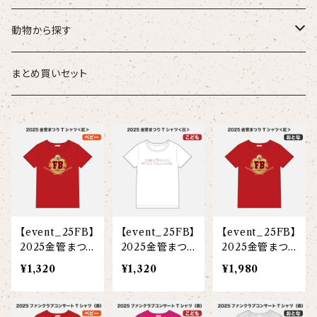
こども
タオル・ハンカチ
動物から探す
ベビー
ポーチ
ズーラシアンブラス
まとめ買いセット
スタイ
オカピ
Tシャツ（半袖）
トートバッグ
弦うさぎ
カバーオール
インドライオン
【face】
おけいこバッグ
メグ
オーバーサイズTシャツ（半袖）
ブランケット
サキソフォックス
ギフトセット
ドゥクラングール
【signature】
ランチトート
エイミー
【custom_point】
ラトゥール
マグナムウェイトビッグシルエットTシャツ
ペットアイテム
クラリキャット
【event_25FB】
【event_25FB】
【event_25FB】
Tシャツ
マレーバク
【kakugen】
デニムトート
ベス
【face_point】
ラフィット
【hello(刺繍)】
メリッサ
ベースボールシャツ
巾着
ことふえパピヨン
2025金管まつり
2025金管まつり
2025金管まつり
Tシャツ＜紅＞
Tシャツ＜紅＞
Tシャツ＜紅＞
¥1,320
¥1,320
¥1,980
スマトラトラ
＜白＞(ベビー)
＜白＞(こども)
＜白＞(大人)
【hibiscus】
ジュートバッグ
ジョー
【balancing typo】
マルゴー
ベルガモット
ポロシャツ
サコッシュ
パーカッション
ホッキョクグマ