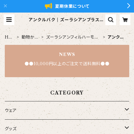
夏期休業について
アンクルバク | ズーラシアンブラス【x
ZBt】公式ショップ
HO
動物から
ズーラシアンフィルハーモニ
アンクル
ME
探す
ー管弦楽団
バク
NEWS
●●10,000円以上のご注文で送料無料●●
CATEGORY
ウェア
大人
グッズ