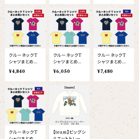
ヘアアクセサリー
オリジナルイラストTシャツ
雲豹（ウンピョウ）
【xx's day】
ソックス
侍BRASSTシャツ
アムールヒョウ
【Allstar】
ネクタイ
【vividtypo】
白ヤギ
【embrem_American】
クルーネックT
クルーネックT
クルーネックT
【wreath】
ラグランTシャツ
シャツまとめ買
シャツまとめ買
シャツまとめ買
黒ヤギ
いセット（こども
いセット（こども
いセット（大人4
【Amazing player】
¥4,840
¥6,050
¥7,480
【custom_point】
4枚/片面プリン
5枚/片面プリン
枚/片面プリン
ダンボールニットTシャツ
メガネグマ
ト）
ト）
ト）
【EVENT ※期間限定商品】
【face_point】
カーディガン
オルコット
【balancing typo】
マフラー
フランソワルトン
【resort】
クルーネックT
【team】ビッグシ
チーター
シャツまとめ買
ルエットトレーナ