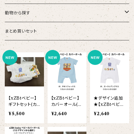
こども
タオル・ハンカチ
動物から探す
ベビー
ポーチ
ズーラシアンブラス
まとめ買いセット
スタイ
オカピ
Tシャツ（半袖）
トートバッグ
弦うさぎ
カバーオール
インドライオン
【face】
おけいこバッグ
メグ
オーバーサイズTシャツ（半袖）
ブランケット
サキソフォックス
ギフトセット
ドゥクラングール
【signature】
ランチトート
エイミー
【custom_point】
ラトゥール
マグナムウェイトビッグシルエットTシャツ
ペットアイテム
クラリキャット
【xZBtベビー】
【xZBtベビー】
★デザイン追加
Tシャツ
マレーバク
【kakugen】
デニムトート
ベス
【face_point】
ラフィット
【hello(刺繍)】
メリッサ
ベースボールシャツ
巾着
ことふえパピヨン
ギフトセット(カ
カバーオール(サ
★【xZBtベビ
バーオール&ス
キソフォックス/
ー】カバーオー
¥5,500
¥2,640
¥2,640
スマトラトラ
タイ2枚セット)
弦うさぎ/クラリ
ル(ズーラシアン
【hibiscus】
ジュートバッグ
ジョー
【balancing typo】
マルゴー
ベルガモット
ポロシャツ
サコッシュ
パーカッション
キャット/ことふ
ブラス/パーカッ
えパピヨン)
ション)
ホッキョクグマ