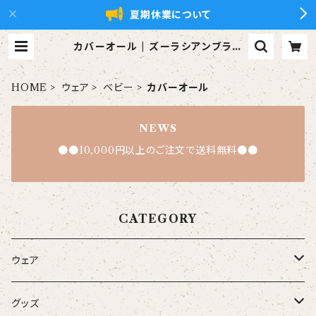
夏期休業について
カバーオール | ズーラシアンブラス
【xZBt】公式ショップ
HOME
ウェア
ベビー
カバーオール
NEWS
●●10,000円以上のご注文で送料無料●●
CATEGORY
ウェア
大人
グッズ