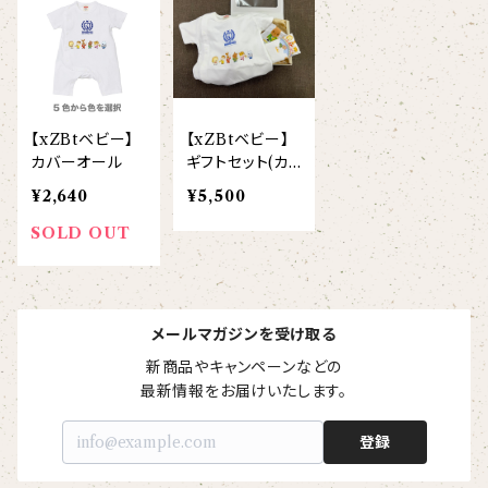
【I love】
ハンナ
【resort】
ムートン
ローズマリー
【emblem_basic】
ドール
シャツ
ポシェット
ズーラシアンフィルハーモニー管弦楽団
【onepoint】
【motif】
ペパーミント
【emblem_chara】
ナマケモノ
アロハシャツ
コビトカバ
パーカー
バックパック・リュック
はたらくトリ
【EVENT ※期間限定商品】
【xZBtベビー】
【xZBtベビー】
【crest】
リトルシスタードール
ボタンダウン半袖シャツ
ジャイアントパンダ
プルオーバーパーカー
トレーナー
セクション
カバーオール
ギフトセット(カ
バーオール&ス
【xx's day】
¥2,640
¥5,500
【6faces】
たたきのトリ アイリス
タイ2枚セット)
オックスフォード長袖シャツ
ゴールデンターキン
フルジップパーカー
指揮者3人衆
スウェットパンツ
SOLD OUT
【birthday】
カラードライポロシャツ
たたきのトリ スカーレット
オセロット
ドライジップパーカー
トラ軍団
アウター
【anniversary】
【Brass_emblem】
メールマガジンを受け取る
グランパバク
ドライストレッチプルオーバーパーカー
トランペッターズ
Tシャツ（長袖）
新商品やキャンペーンなどの

【Allstar】
最新情報をお届けいたします。
アンクルバク
バク一族
【chara】
ハット・ネックウォーマー
【unit】
登録
カズンバク
パーカッションチーム
【custom_point】