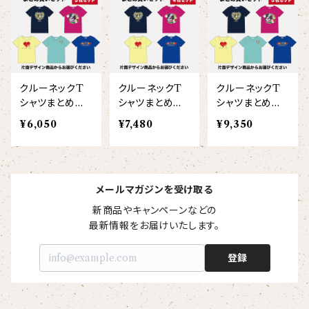
【I love】
ハンナ
【resort】
ムートン
ローズマリー
【emblem_basic】
ドール
シャツ
ポシェット
ズーラシアンフィルハーモニー管弦楽団
【onepoint】
【motif】
ペパーミント
【emblem_chara】
ナマケモノ
アロハシャツ
コビトカバ
パーカー
バックパック・リュック
はたらくトリ
【EVENT ※期間限定商品】
クルーネックT
クルーネックT
クルーネックT
【crest】
リトルシスタードール
ボタンダウン半袖シャツ
ジャイアントパンダ
プルオーバーパーカー
トレーナー
セクション
シャツまとめ買
シャツまとめ買
シャツまとめ買
いセット（こども
いセット（大人4
いセット（大人5
【xx's day】
¥6,050
¥7,480
¥9,350
【6faces】
たたきのトリ アイリス
5枚/片面プリン
枚/片面プリン
枚/片面プリン
オックスフォード長袖シャツ
ゴールデンターキン
フルジップパーカー
指揮者3人衆
スウェットパンツ
ト）
ト）
ト）
【birthday】
カラードライポロシャツ
たたきのトリ スカーレット
オセロット
ドライジップパーカー
トラ軍団
アウター
メールマガジンを受け取る
【anniversary】
【Brass_emblem】
新商品やキャンペーンなどの

グランパバク
ドライストレッチプルオーバーパーカー
トランペッターズ
Tシャツ（長袖）
最新情報をお届けいたします。
【Allstar】
アンクルバク
バク一族
登録
【chara】
ハット・ネックウォーマー
【unit】
カズンバク
パーカッションチーム
【custom_point】