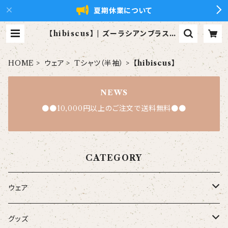
夏期休業について
【hibiscus】 | ズーラシアンブラス【x
ZBt】公式ショップ
HOME
ウェア
Tシャツ（半袖）
【hibiscus】
NEWS
●●10,000円以上のご注文で送料無料●●
CATEGORY
ウェア
大人
グッズ