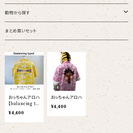
こども
タオル・ハンカチ
動物から探す
ベビー
ポーチ
ズーラシアンブラス
まとめ買いセット
スタイ
オカピ
Tシャツ（半袖）
トートバッグ
弦うさぎ
カバーオール
インドライオン
【face】
おけいこバッグ
メグ
オーバーサイズTシャツ（半袖）
ブランケット
サキソフォックス
ギフトセット
ドゥクラングール
【signature】
ランチトート
エイミー
【custom_point】
ラトゥール
マグナムウェイトビッグシルエットTシャツ
ペットアイテム
クラリキャット
おっちゃんアロハ
おっちゃんアロハ
Tシャツ
マレーバク
【kakugen】
デニムトート
ベス
【face_point】
ラフィット
【hello(刺繍)】
メリッサ
ベースボールシャツ
巾着
ことふえパピヨン
【balancing ty
¥4,400
po】
¥4,400
スマトラトラ
【hibiscus】
ジュートバッグ
ジョー
【balancing typo】
マルゴー
ベルガモット
ポロシャツ
サコッシュ
パーカッション
ホッキョクグマ