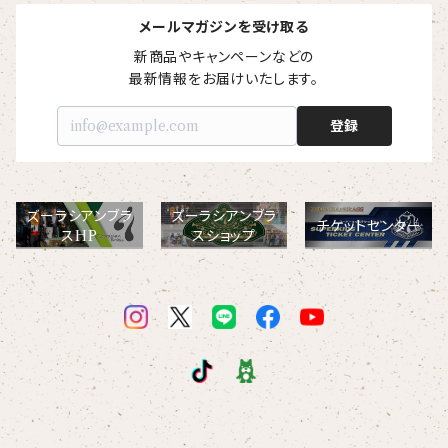
【I love】
ハンナ
【resort】
ムートン
ローズマリー
【emblem_basic】
ドール
シャツ
ポシェット
ズーラシアンフィルハーモニー管弦楽団
メールマガジンを受け取る
新商品やキャンペーンなどの

【onepoint】
【motif】
ペパーミント
【emblem_chara】
ナマケモノ
最新情報をお届けいたします。
アロハシャツ
コビトカバ
パーカー
バックパック・リュック
はたらくトリ
【EVENT ※期間限定商品】
登録
【crest】
リトルシスタードール
ボタンダウン半袖シャツ
ジャイアントパンダ
プルオーバーパーカー
トレーナー
セクション
【xx's day】
【6faces】
たたきのトリ アイリス
オックスフォード長袖シャツ
ゴールデンターキン
フルジップパーカー
指揮者3人衆
スウェットパンツ
ズーラシアンブラ
ズーラシアンブラ
チケットセンター
【birthday】
スHP
スショップ
カラードライポロシャツ
たたきのトリ スカーレット
オセロット
ドライジップパーカー
トラ軍団
アウター
【anniversary】
【Brass_emblem】
グランパバク
ドライストレッチプルオーバーパーカー
トランペッターズ
Tシャツ（長袖）
【Allstar】
アンクルバク
バク一族
【chara】
ハット・ネックウォーマー
【unit】
カズンバク
パーカッションチーム
【custom_point】