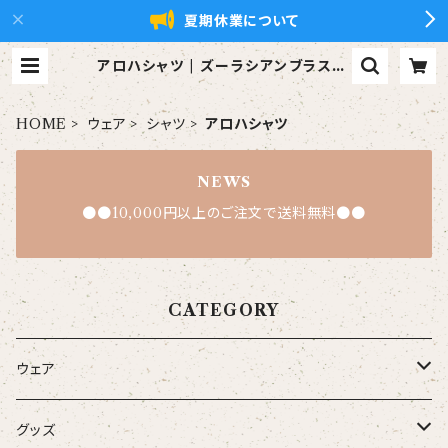
夏期休業について
アロハシャツ | ズーラシアンブラス【x
ZBt】公式ショップ
HOME
ウェア
シャツ
アロハシャツ
NEWS
●●10,000円以上のご注文で送料無料●●
CATEGORY
ウェア
大人
グッズ