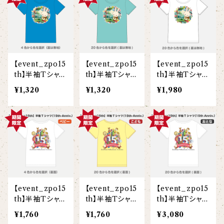
【I love】
ハンナ
【resort】
ムートン
ローズマリー
【emblem_basic】
ドール
シャツ
ポシェット
ズーラシアンフィルハーモニー管弦楽団
【onepoint】
【motif】
ペパーミント
【emblem_chara】
ナマケモノ
アロハシャツ
コビトカバ
パーカー
バックパック・リュック
はたらくトリ
【EVENT ※期間限定商品】
【event_zpo15
【event_zpo15
【event_zpo15
【crest】
リトルシスタードール
ボタンダウン半袖シャツ
ジャイアントパンダ
プルオーバーパーカー
トレーナー
セクション
th】半袖Tシャツ
th】半袖Tシャツ
th】半袖Tシャツ
（オルコット）(ベ
（オルコット）(こ
（オルコット）(大
【xx's day】
¥1,320
¥1,320
¥1,980
【6faces】
たたきのトリ アイリス
ビー)
ども)
人)
オックスフォード長袖シャツ
ゴールデンターキン
フルジップパーカー
指揮者3人衆
スウェットパンツ
【birthday】
カラードライポロシャツ
たたきのトリ スカーレット
オセロット
ドライジップパーカー
トラ軍団
アウター
【anniversary】
【Brass_emblem】
グランパバク
ドライストレッチプルオーバーパーカー
トランペッターズ
Tシャツ（長袖）
【Allstar】
アンクルバク
バク一族
【event_zpo15
【event_zpo15
【event_zpo15
【chara】
ハット・ネックウォーマー
th】半袖Tシャツ
th】半袖Tシャツ
th】半袖Tシャツ
【unit】
（15th Anniv.）
（15th Anniv.）
（15th Anniv.）
カズンバク
¥1,760
¥1,760
¥3,080
パーカッションチーム
(ベビー)
(こども)
(大人)
【custom_point】