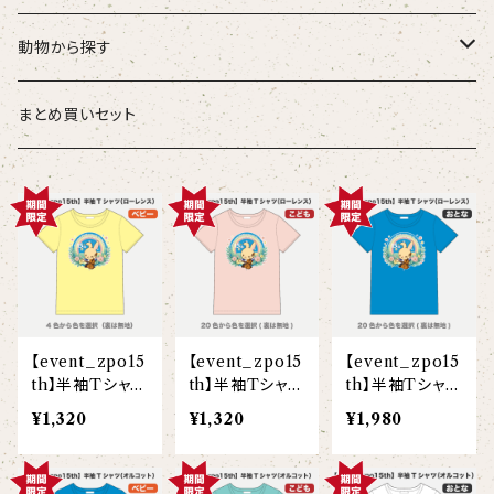
こども
タオル・ハンカチ
動物から探す
ベビー
ポーチ
ズーラシアンブラス
まとめ買いセット
スタイ
オカピ
Tシャツ（半袖）
トートバッグ
弦うさぎ
カバーオール
インドライオン
【face】
おけいこバッグ
メグ
オーバーサイズTシャツ（半袖）
ブランケット
サキソフォックス
ギフトセット
ドゥクラングール
【signature】
ランチトート
エイミー
【custom_point】
ラトゥール
マグナムウェイトビッグシルエットTシャツ
ペットアイテム
クラリキャット
【event_zpo15
【event_zpo15
【event_zpo15
Tシャツ
マレーバク
【kakugen】
デニムトート
ベス
【face_point】
ラフィット
【hello(刺繍)】
メリッサ
ベースボールシャツ
巾着
ことふえパピヨン
th】半袖Tシャツ
th】半袖Tシャツ
th】半袖Tシャツ
（ローレンス）(ベ
（ローレンス）(こ
（ローレンス）(大
¥1,320
¥1,320
¥1,980
スマトラトラ
ビー)
ども)
人)
【hibiscus】
ジュートバッグ
ジョー
【balancing typo】
マルゴー
ベルガモット
ポロシャツ
サコッシュ
パーカッション
ホッキョクグマ