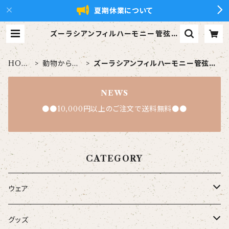
夏期休業について
ズーラシアンフィルハーモニー管弦楽
団 | ズーラシアンブラス【xZBt】公式
ショップ
HOM
動物から探
ズーラシアンフィルハーモニー管弦楽
E
す
団
NEWS
●●10,000円以上のご注文で送料無料●●
CATEGORY
ウェア
大人
グッズ