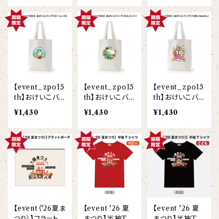
ヘアアクセサリー
オリジナルイラストTシャツ
雲豹（ウンピョウ）
【xx's day】
ソックス
侍BRASSTシャツ
アムールヒョウ
【Allstar】
ネクタイ
【vividtypo】
白ヤギ
【embrem_American】
【event_zpo15
【event_zpo15
【event_zpo15
【wreath】
ラグランTシャツ
th】おけいこバッ
th】おけいこバッ
th】おけいこバッ
黒ヤギ
グ（ローレンス）
グ（オルコット）
グ（15th Anniv.
【Amazing player】
¥1,430
¥1,430
¥1,430
【custom_point】
）
ダンボールニットTシャツ
メガネグマ
【EVENT ※期間限定商品】
【face_point】
カーディガン
オルコット
【balancing typo】
マフラー
フランソワルトン
【resort】
【event（'26夏ま
【event '26 夏
【event '26 夏
チーター
つり）】フラットポ
まつり】半袖Tシ
まつり】半袖Tシ