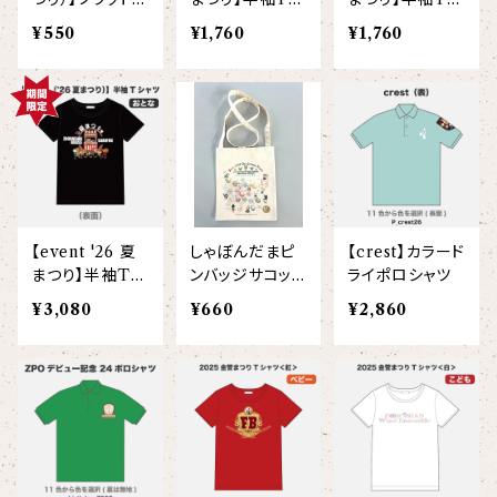
【ビッグプリント】
ーチ
ャツ(ベビー)
ャツ(こども)
¥550
¥1,760
¥1,760
オコジョ
【crest_turquoise】
ホワイトライオン
【piano】
ローレンス
【pink_flower】
【event '26 夏
しゃぼんだまピ
【crest】カラード
まつり】半袖Tシ
ンバッジサコッシ
ライポロシャツ
ャツ(大人)
ュ
¥3,080
¥660
¥2,860