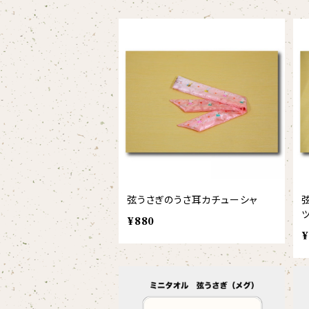
スタイ
オカピ
Tシャツ（半袖）
トートバッグ
弦うさぎ
カバーオール
インドライオン
【face】
おけいこバッグ
メグ
オーバーサイズTシャツ（半袖）
ブランケット
サキソフォックス
ギフトセット
ドゥクラングール
【signature】
ランチトート
エイミー
【custom_point】
ラトゥール
マグナムウェイトビッグシルエットTシャツ
ペットアイテム
クラリキャット
Tシャツ
マレーバク
【kakugen】
デニムトート
ベス
【face_point】
ラフィット
【hello(刺繍)】
メリッサ
ベースボールシャツ
巾着
ことふえパピヨン
スマトラトラ
【hibiscus】
ジュートバッグ
ジョー
【balancing typo】
マルゴー
ベルガモット
ポロシャツ
サコッシュ
パーカッション
弦うさぎのうさ耳カチューシャ
ホッキョクグマ
【I love】
ハンナ
【resort】
ムートン
ローズマリー
【emblem_basic】
ドール
シャツ
ポシェット
ズーラシアンフィルハーモニー管弦楽団
¥880
¥
【onepoint】
【motif】
ペパーミント
【emblem_chara】
ナマケモノ
アロハシャツ
コビトカバ
パーカー
バックパック・リュック
はたらくトリ
【EVENT ※期間限定商品】
【crest】
リトルシスタードール
ボタンダウン半袖シャツ
ジャイアントパンダ
プルオーバーパーカー
トレーナー
セクション