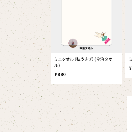
【xx's day】
【6faces】
たたきのトリ アイリス
オックスフォード長袖シャツ
ゴールデンターキン
フルジップパーカー
指揮者3人衆
スウェットパンツ
【birthday】
カラードライポロシャツ
たたきのトリ スカーレット
オセロット
ドライジップパーカー
トラ軍団
アウター
【anniversary】
【Brass_emblem】
グランパバク
ドライストレッチプルオーバーパーカー
トランペッターズ
Tシャツ（長袖）
【Allstar】
ミニタオル（弦うさぎ）(今治タオ
アンクルバク
ル)
バク一族
¥
【chara】
ハット・ネックウォーマー
¥880
【unit】
カズンバク
パーカッションチーム
【custom_point】
ヘアアクセサリー
オリジナルイラストTシャツ
雲豹（ウンピョウ）
【xx's day】
ソックス
侍BRASSTシャツ
アムールヒョウ
【Allstar】
ネクタイ
【vividtypo】
白ヤギ