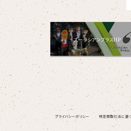
【embrem_American】
【wreath】
ラグランTシャツ
黒ヤギ
【Amazing player】
【custom_point】
ダンボールニットTシャツ
メガネグマ
【EVENT ※期間限定商品】
ズーラシアンブラスHP
【face_point】
カーディガン
オルコット
【balancing typo】
マフラー
フランソワルトン
【resort】
チーター
【ビッグプリント】
オコジョ
【crest_turquoise】
ホワイトライオン
プライバシーポリシー
特定商取引法に基
【piano】