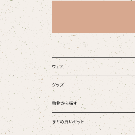
ウェア
大人
グッズ
こども
タオル・ハンカチ
動物から探す
ベビー
ポーチ
ズーラシアンブラス
まとめ買いセット