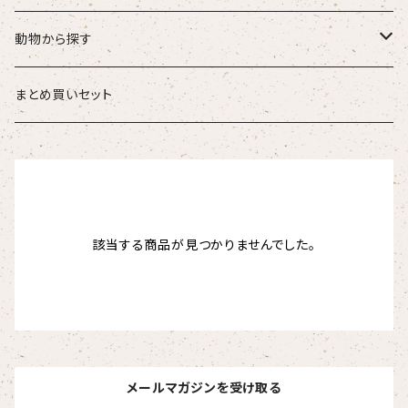
こども
タオル・ハンカチ
動物から探す
ベビー
ポーチ
ズーラシアンブラス
まとめ買いセット
スタイ
オカピ
Tシャツ（半袖）
トートバッグ
弦うさぎ
カバーオール
インドライオン
【face】
おけいこバッグ
メグ
オーバーサイズTシャツ（半袖）
ブランケット
サキソフォックス
該当する商品が見つかりませんでした。
ギフトセット
ドゥクラングール
【signature】
ランチトート
エイミー
【custom_point】
ラトゥール
マグナムウェイトビッグシルエットTシャツ
ペットアイテム
クラリキャット
Tシャツ
マレーバク
【kakugen】
デニムトート
ベス
【face_point】
ラフィット
【hello(刺繍)】
メリッサ
ベースボールシャツ
巾着
ことふえパピヨン
スマトラトラ
【hibiscus】
ジュートバッグ
ジョー
【balancing typo】
マルゴー
ベルガモット
ポロシャツ
サコッシュ
パーカッション
メールマガジンを受け取る
ホッキョクグマ