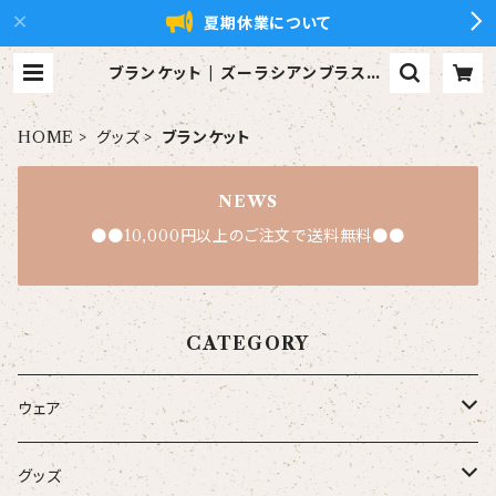
夏期休業について
ブランケット | ズーラシアンブラス【x
ZBt】公式ショップ
HOME
グッズ
ブランケット
NEWS
●●10,000円以上のご注文で送料無料●●
CATEGORY
ウェア
大人
グッズ