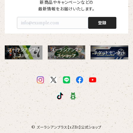
【I love】
ハンナ
【resort】
ムートン
新商品やキャンペーンなどの

ローズマリー
【emblem_basic】
ドール
シャツ
ポシェット
ズーラシアンフィルハーモニー管弦楽団
最新情報をお届けいたします。
【onepoint】
【motif】
ペパーミント
【emblem_chara】
ナマケモノ
登録
アロハシャツ
コビトカバ
パーカー
バックパック・リュック
はたらくトリ
【EVENT ※期間限定商品】
【crest】
リトルシスタードール
ボタンダウン半袖シャツ
ジャイアントパンダ
プルオーバーパーカー
トレーナー
セクション
ズーラシアンブラ
ズーラシアンブラ
【xx's day】
チケットセンター
スHP
スショップ
【6faces】
たたきのトリ アイリス
オックスフォード長袖シャツ
ゴールデンターキン
フルジップパーカー
指揮者3人衆
スウェットパンツ
【birthday】
カラードライポロシャツ
たたきのトリ スカーレット
オセロット
ドライジップパーカー
トラ軍団
アウター
【anniversary】
【Brass_emblem】
グランパバク
ドライストレッチプルオーバーパーカー
トランペッターズ
Tシャツ（長袖）
【Allstar】
アンクルバク
バク一族
【chara】
ハット・ネックウォーマー
【unit】
カズンバク
© ズーラシアンブラス【xZBt】公式ショップ
パーカッションチーム
【custom_point】