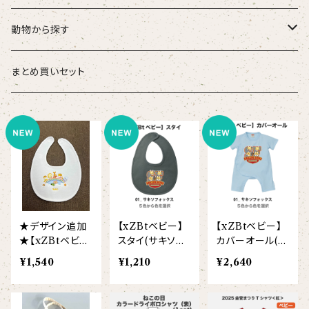
こども
タオル・ハンカチ
動物から探す
ベビー
ポーチ
ズーラシアンブラス
まとめ買いセット
スタイ
オカピ
Tシャツ（半袖）
トートバッグ
弦うさぎ
カバーオール
インドライオン
【face】
おけいこバッグ
メグ
オーバーサイズTシャツ（半袖）
ブランケット
サキソフォックス
ギフトセット
ドゥクラングール
【signature】
ランチトート
エイミー
【custom_point】
ラトゥール
マグナムウェイトビッグシルエットTシャツ
ペットアイテム
クラリキャット
★デザイン追加
【xZBtベビー】
【xZBtベビー】
Tシャツ
マレーバク
【kakugen】
デニムトート
ベス
【face_point】
ラフィット
【hello(刺繍)】
メリッサ
ベースボールシャツ
巾着
ことふえパピヨン
★【xZBtベビ
スタイ(サキソフ
カバーオール(サ
ー】スタイ(刺繍
ォックス/弦うさ
キソフォックス/
¥1,540
¥1,210
¥2,640
スマトラトラ
お名前入り)
ぎ/クラリキャッ
弦うさぎ/クラリ
【hibiscus】
ジュートバッグ
ジョー
【balancing typo】
マルゴー
ベルガモット
ポロシャツ
サコッシュ
パーカッション
ト/ことふえパピ
キャット/ことふ
ヨン)
えパピヨン)
ホッキョクグマ