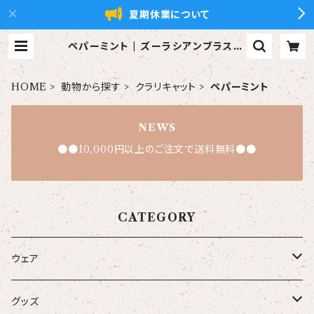
夏期休業について
ペパーミント | ズーラシアンブラス【x
ZBt】公式ショップ
HOME
動物から探す
クラリキャット
ペパーミント
NEWS
●●10,000円以上のご注文で送料無料●●
CATEGORY
ウェア
大人
グッズ