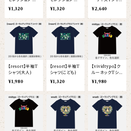
【ビッグプリント】
袖Tシャツ片面
袖Tシャツ片面
（半袖）
¥1,320
¥1,320
¥2,640
オコジョ
(こども)
(ベビー)
【crest_turquoise】
ホワイトライオン
【piano】
ローレンス
【pink_flower】
【resort】半袖T
【resort】半袖T
【vividtypo】ク
シャツ(大人)
シャツ(こども)
ルーネックTシャ
ツ（半袖）（大人）
¥1,980
¥1,320
¥1,980