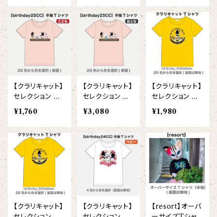
ヘアアクセサリー
オリジナルイラストTシャツ
雲豹（ウンピョウ）
【xx's day】
ソックス
侍BRASSTシャツ
アムールヒョウ
【Allstar】
ネクタイ
【vividtypo】
白ヤギ
【embrem_American】
【クラリキャット】
【クラリキャット】
【クラリキャット】
【wreath】
ラグランTシャツ
セレクション 半
セレクション 半
セレクション 半
黒ヤギ
袖Tシャツ両面
袖Tシャツ両面
袖Tシャツ片面
【Amazing player】
¥1,760
¥3,080
¥1,980
【custom_point】
(こども)
(大人)
(大人)
ダンボールニットTシャツ
メガネグマ
【EVENT ※期間限定商品】
【face_point】
オルコット
【balancing typo】
フランソワルトン
【resort】
【クラリキャット】
【クラリキャット】
【resort】オーバ
チーター
セレクション 半
セレクション 半
ーサイズTシャツ