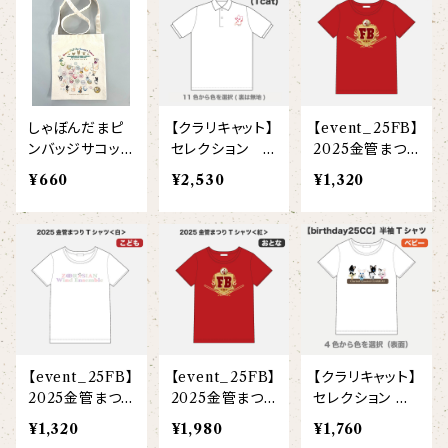
【I love】
ハンナ
【resort】
ムートン
ローズマリー
【emblem_basic】
ドール
シャツ
ポシェット
ズーラシアンフィルハーモニー管弦楽団
【onepoint】
【motif】
ペパーミント
【emblem_chara】
ナマケモノ
アロハシャツ
コビトカバ
パーカー
バックパック・リュック
はたらくトリ
【EVENT ※期間限定商品】
しゃぼんだまピ
【クラリキャット】
【event_25FB】
【crest】
リトルシスタードール
ボタンダウン半袖シャツ
ジャイアントパンダ
プルオーバーパーカー
トレーナー
セクション
ンバッジサコッシ
セレクション カ
2025金管まつり
ュ
ラードライポロ
Tシャツ＜紅＞
【xx's day】
¥660
¥2,530
¥1,320
【6faces】
たたきのトリ アイリス
シャツ
＜白＞(ベビー)
ゴールデンターキン
フルジップパーカー
指揮者3人衆
スウェットパンツ
【birthday】
カラードライポロシャツ
たたきのトリ スカーレット
オセロット
ドライジップパーカー
トラ軍団
アウター
【anniversary】
【Brass_emblem】
グランパバク
ドライストレッチプルオーバーパーカー
トランペッターズ
Tシャツ（長袖）
【Allstar】
アンクルバク
バク一族
【event_25FB】
【event_25FB】
【クラリキャット】
【chara】
ハット・ネックウォーマー
2025金管まつり
2025金管まつり
セレクション 半
【unit】
Tシャツ＜紅＞
Tシャツ＜紅＞
袖Tシャツ両面
カズンバク
¥1,320
¥1,980
¥1,760
パーカッションチーム
＜白＞(こども)
＜白＞(大人)
(ベビー)
【custom_point】