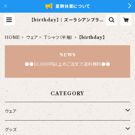
夏期休業について
【birthday】 | ズーラシアンブラス
【xZBt】公式ショップ
HOME
ウェア
Tシャツ（半袖）
【birthday】
NEWS
●●10,000円以上のご注文で送料無料●●
CATEGORY
ウェア
大人
グッズ