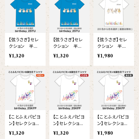
【I love】
ハンナ
【resort】
ムートン
ローズマリー
【emblem_basic】
ドール
シャツ
ポシェット
ズーラシアンフィルハーモニー管弦楽団
【onepoint】
【motif】
ペパーミント
【emblem_chara】
ナマケモノ
アロハシャツ
コビトカバ
パーカー
バックパック・リュック
はたらくトリ
【EVENT ※期間限定商品】
【弦うさぎ】セレ
【弦うさぎ】セレ
【弦うさぎ】セレ
【crest】
リトルシスタードール
ボタンダウン半袖シャツ
ジャイアントパンダ
プルオーバーパーカー
トレーナー
セクション
クション 半袖
クション 半袖
クション 半袖
Tシャツ(ベビ
Tシャツ(こども)
Tシャツ(大人)
【xx's day】
¥1,320
¥1,320
¥1,980
【6faces】
たたきのトリ アイリス
ー）
オックスフォード長袖シャツ
ゴールデンターキン
フルジップパーカー
指揮者3人衆
スウェットパンツ
【birthday】
カラードライポロシャツ
たたきのトリ スカーレット
オセロット
ドライジップパーカー
トラ軍団
アウター
【anniversary】
【Brass_emblem】
グランパバク
ドライストレッチプルオーバーパーカー
トランペッターズ
Tシャツ（長袖）
【Allstar】
アンクルバク
バク一族
【ことふえパピヨ
【ことふえパピヨ
【ことふえパピヨ
【chara】
ハット・ネックウォーマー
ン】セレクション
ン】セレクション
ン】セレクション
【unit】
半袖Tシャツ(ベ
半袖Tシャツ(こ
半袖Tシャツ(大
カズンバク
¥1,320
¥1,320
¥1,980
パーカッションチーム
ビー)
ども)
人)
【custom_point】