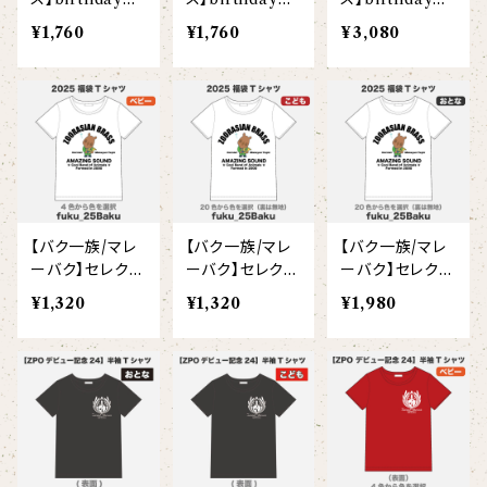
【ビッグプリント】
レクション 半袖
レクション 半袖
レクション 半袖
¥1,760
¥1,760
¥3,080
オコジョ
Tシャツ両面(ベ
Tシャツ両面(こ
Tシャツ両面(大
ビー)
ども)
人)
【crest_turquoise】
ホワイトライオン
【piano】
ローレンス
【pink_flower】
【バク一族/マレ
【バク一族/マレ
【バク一族/マレ
ーバク】セレクシ
ーバク】セレクシ
ーバク】セレクシ
ョン 半袖Tシャ
ョン 半袖Tシャ
ョン 半袖Tシャ
¥1,320
¥1,320
¥1,980
ツ片面(ベビー)
ツ片面(こども)
ツ片面(大人)