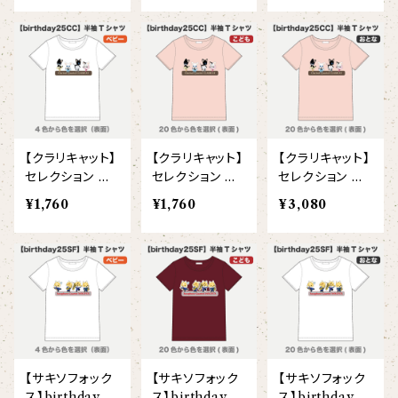
ヘアアクセサリー
オリジナルイラストTシャツ
雲豹（ウンピョウ）
【xx's day】
ソックス
侍BRASSTシャツ
アムールヒョウ
【Allstar】
ネクタイ
【vividtypo】
白ヤギ
【embrem_American】
【クラリキャット】
【クラリキャット】
【クラリキャット】
【wreath】
ラグランTシャツ
セレクション 半
セレクション 半
セレクション 半
黒ヤギ
袖Tシャツ両面
袖Tシャツ両面
袖Tシャツ両面
【Amazing player】
¥1,760
¥1,760
¥3,080
【custom_point】
(ベビー)
(こども)
(大人)
ダンボールニットTシャツ
メガネグマ
【EVENT ※期間限定商品】
【face_point】
カーディガン
オルコット
【balancing typo】
マフラー
フランソワルトン
【resort】
【サキソフォック
【サキソフォック
【サキソフォック
チーター
ス】birthdayセ
ス】birthdayセ
ス】birthdayセ