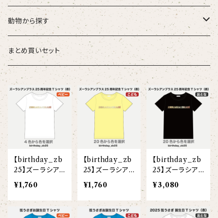
こども
タオル・ハンカチ
動物から探す
ベビー
ポーチ
ズーラシアンブラス
まとめ買いセット
スタイ
オカピ
Tシャツ（半袖）
トートバッグ
弦うさぎ
カバーオール
インドライオン
【face】
おけいこバッグ
メグ
オーバーサイズTシャツ（半袖）
ブランケット
サキソフォックス
ギフトセット
ドゥクラングール
【signature】
ランチトート
エイミー
【custom_point】
ラトゥール
マグナムウェイトビッグシルエットTシャツ
ペットアイテム
クラリキャット
【birthday_zb
【birthday_zb
【birthday_zb
Tシャツ
マレーバク
【kakugen】
デニムトート
ベス
【face_point】
ラフィット
【hello(刺繍)】
メリッサ
ベースボールシャツ
巾着
ことふえパピヨン
25】ズーラシア
25】ズーラシア
25】ズーラシア
ンブラス25周年
ンブラス25周年
ンブラス25周年
¥1,760
¥1,760
¥3,080
スマトラトラ
Tシャツ(ベビー)
Tシャツ(こども)
Tシャツ(大人)
【hibiscus】
ジュートバッグ
ジョー
【balancing typo】
マルゴー
ベルガモット
ポロシャツ
サコッシュ
パーカッション
ホッキョクグマ