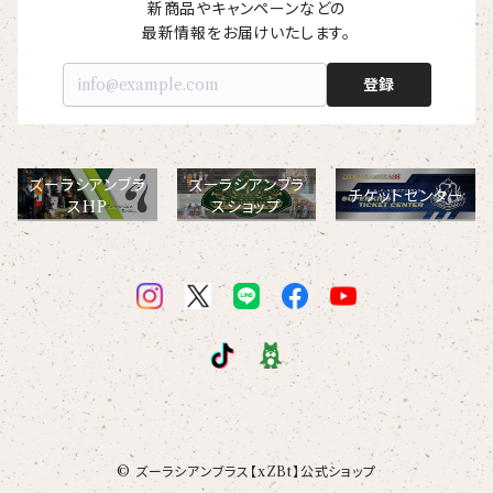
【I love】
ハンナ
【resort】
ムートン
新商品やキャンペーンなどの

ローズマリー
【emblem_basic】
ドール
シャツ
ポシェット
ズーラシアンフィルハーモニー管弦楽団
最新情報をお届けいたします。
【onepoint】
【motif】
ペパーミント
【emblem_chara】
ナマケモノ
登録
アロハシャツ
コビトカバ
パーカー
バックパック・リュック
はたらくトリ
【EVENT ※期間限定商品】
【crest】
リトルシスタードール
ボタンダウン半袖シャツ
ジャイアントパンダ
プルオーバーパーカー
トレーナー
セクション
ズーラシアンブラ
ズーラシアンブラ
【xx's day】
チケットセンター
スHP
スショップ
【6faces】
たたきのトリ アイリス
オックスフォード長袖シャツ
ゴールデンターキン
フルジップパーカー
指揮者3人衆
スウェットパンツ
【birthday】
カラードライポロシャツ
たたきのトリ スカーレット
オセロット
ドライジップパーカー
トラ軍団
アウター
【anniversary】
【Brass_emblem】
グランパバク
ドライストレッチプルオーバーパーカー
トランペッターズ
Tシャツ（長袖）
【Allstar】
アンクルバク
バク一族
【chara】
ハット・ネックウォーマー
【unit】
カズンバク
© ズーラシアンブラス【xZBt】公式ショップ
パーカッションチーム
【custom_point】