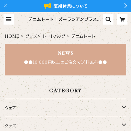
夏期休業について
デニムトート | ズーラシアンブラス【x
ZBt】公式ショップ
HOME
グッズ
トートバッグ
デニムトート
NEWS
●●10,000円以上のご注文で送料無料●●
CATEGORY
ウェア
大人
グッズ