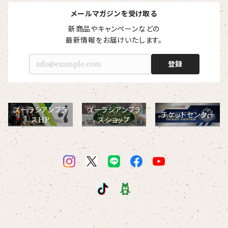
【I love】
ハンナ
【resort】
ムートン
ローズマリー
【emblem_basic】
ドール
シャツ
ポシェット
ズーラシアンフィルハーモニー管弦楽団
メールマガジンを受け取る
新商品やキャンペーンなどの

【onepoint】
【motif】
ペパーミント
【emblem_chara】
ナマケモノ
最新情報をお届けいたします。
アロハシャツ
コビトカバ
パーカー
バックパック・リュック
はたらくトリ
【EVENT ※期間限定商品】
登録
【crest】
リトルシスタードール
ボタンダウン半袖シャツ
ジャイアントパンダ
プルオーバーパーカー
トレーナー
セクション
【xx's day】
【6faces】
たたきのトリ アイリス
オックスフォード長袖シャツ
ゴールデンターキン
フルジップパーカー
指揮者3人衆
スウェットパンツ
ズーラシアンブラ
ズーラシアンブラ
チケットセンター
【birthday】
スHP
スショップ
カラードライポロシャツ
たたきのトリ スカーレット
オセロット
ドライジップパーカー
トラ軍団
アウター
【anniversary】
【Brass_emblem】
グランパバク
ドライストレッチプルオーバーパーカー
トランペッターズ
Tシャツ（長袖）
【Allstar】
アンクルバク
バク一族
【chara】
ハット・ネックウォーマー
【unit】
カズンバク
パーカッションチーム
【custom_point】