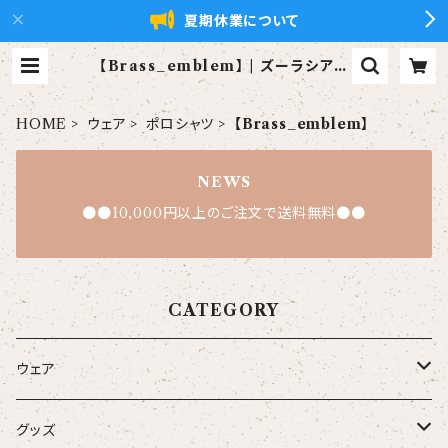
夏期休業について
【Brass_emblem】 | ズーラシアン
ブラス【xZBt】公式ショップ
HOME
ウェア
ポロシャツ
【Brass_emblem】
NEWS
●●10,000円以上のご注文で送料無料●●
CATEGORY
ウェア
大人
グッズ