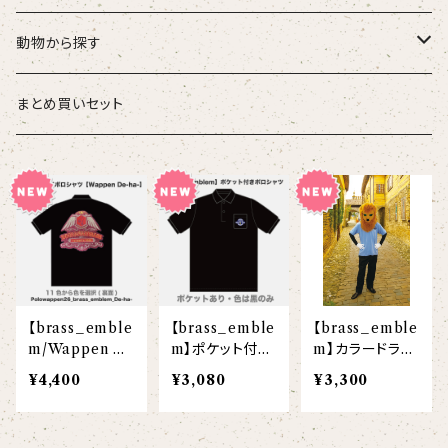
こども
タオル・ハンカチ
動物から探す
ベビー
ポーチ
ズーラシアンブラス
まとめ買いセット
スタイ
オカピ
Tシャツ（半袖）
トートバッグ
弦うさぎ
カバーオール
インドライオン
【face】
おけいこバッグ
メグ
オーバーサイズTシャツ（半袖）
ブランケット
サキソフォックス
ギフトセット
ドゥクラングール
【signature】
ランチトート
エイミー
【custom_point】
ラトゥール
マグナムウェイトビッグシルエットTシャツ
ペットアイテム
クラリキャット
【brass_emble
【brass_emble
【brass_emble
Tシャツ
マレーバク
【kakugen】
デニムトート
ベス
【face_point】
ラフィット
【hello(刺繍)】
メリッサ
ベースボールシャツ
巾着
ことふえパピヨン
m/Wappen De
m】ポケット付き
m】カラードライ
-ha-】カラードラ
ポロシャツ
ポロシャツ
¥4,400
¥3,080
¥3,300
スマトラトラ
イポロシャツ
【hibiscus】
ジュートバッグ
ジョー
【balancing typo】
マルゴー
ベルガモット
ポロシャツ
サコッシュ
パーカッション
ホッキョクグマ