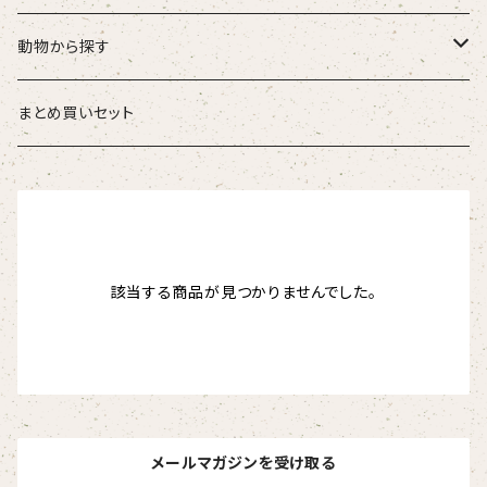
こども
タオル・ハンカチ
動物から探す
ベビー
ポーチ
ズーラシアンブラス
まとめ買いセット
スタイ
オカピ
Tシャツ（半袖）
トートバッグ
弦うさぎ
カバーオール
インドライオン
【face】
おけいこバッグ
メグ
オーバーサイズTシャツ（半袖）
ブランケット
サキソフォックス
該当する商品が見つかりませんでした。
ギフトセット
ドゥクラングール
【signature】
ランチトート
エイミー
【custom_point】
ラトゥール
マグナムウェイトビッグシルエットTシャツ
ペットアイテム
クラリキャット
Tシャツ
マレーバク
【kakugen】
デニムトート
ベス
【face_point】
ラフィット
【hello(刺繍)】
メリッサ
ベースボールシャツ
巾着
ことふえパピヨン
スマトラトラ
【hibiscus】
ジュートバッグ
ジョー
【balancing typo】
マルゴー
ベルガモット
ポロシャツ
サコッシュ
パーカッション
メールマガジンを受け取る
ホッキョクグマ