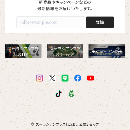
【I love】
ハンナ
【resort】
ムートン
新商品やキャンペーンなどの

ローズマリー
【emblem_basic】
ドール
シャツ
ポシェット
ズーラシアンフィルハーモニー管弦楽団
最新情報をお届けいたします。
【onepoint】
【motif】
ペパーミント
【emblem_chara】
ナマケモノ
登録
アロハシャツ
コビトカバ
パーカー
バックパック・リュック
はたらくトリ
【EVENT ※期間限定商品】
【crest】
リトルシスタードール
ボタンダウン半袖シャツ
ジャイアントパンダ
プルオーバーパーカー
トレーナー
セクション
ズーラシアンブラ
ズーラシアンブラ
【xx's day】
チケットセンター
スHP
スショップ
【6faces】
たたきのトリ アイリス
オックスフォード長袖シャツ
ゴールデンターキン
フルジップパーカー
指揮者3人衆
スウェットパンツ
【birthday】
カラードライポロシャツ
たたきのトリ スカーレット
オセロット
ドライジップパーカー
トラ軍団
アウター
【anniversary】
【Brass_emblem】
グランパバク
ドライストレッチプルオーバーパーカー
トランペッターズ
Tシャツ（長袖）
【Allstar】
アンクルバク
バク一族
【chara】
ハット・ネックウォーマー
【unit】
カズンバク
© ズーラシアンブラス【xZBt】公式ショップ
パーカッションチーム
【custom_point】