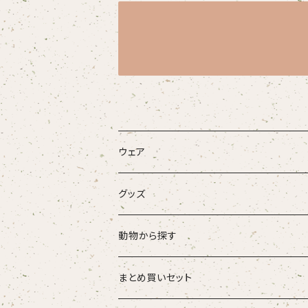
ウェア
大人
グッズ
こども
タオル・ハンカチ
動物から探す
ベビー
ポーチ
ズーラシアンブラス
まとめ買いセット