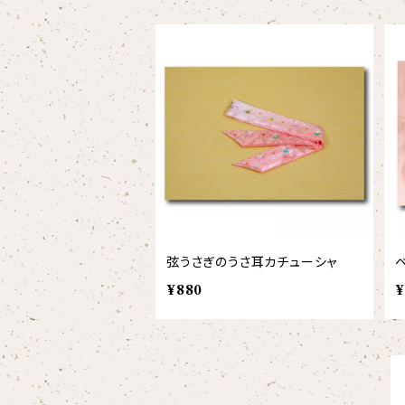
スタイ
オカピ
Tシャツ（半袖）
トートバッグ
弦うさぎ
カバーオール
インドライオン
【face】
おけいこバッグ
メグ
オーバーサイズTシャツ（半袖）
ブランケット
サキソフォックス
ギフトセット
ドゥクラングール
【signature】
ランチトート
エイミー
【custom_point】
ラトゥール
マグナムウェイトビッグシルエットTシャツ
ペットアイテム
クラリキャット
Tシャツ
マレーバク
【kakugen】
デニムトート
ベス
【face_point】
ラフィット
【hello(刺繍)】
メリッサ
ベースボールシャツ
巾着
ことふえパピヨン
スマトラトラ
【hibiscus】
ジュートバッグ
ジョー
【balancing typo】
マルゴー
ベルガモット
ポロシャツ
サコッシュ
パーカッション
弦うさぎのうさ耳カチューシャ
ホッキョクグマ
【I love】
ハンナ
【resort】
ムートン
ローズマリー
【emblem_basic】
ドール
シャツ
ポシェット
ズーラシアンフィルハーモニー管弦楽団
¥880
¥
【onepoint】
【motif】
ペパーミント
【emblem_chara】
ナマケモノ
アロハシャツ
コビトカバ
パーカー
バックパック・リュック
はたらくトリ
【EVENT ※期間限定商品】
【crest】
リトルシスタードール
ボタンダウン半袖シャツ
ジャイアントパンダ
プルオーバーパーカー
トレーナー
セクション