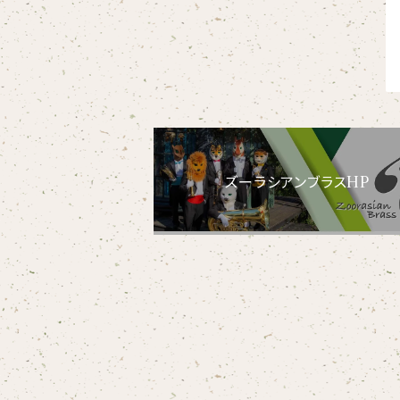
【xx's day】
【6faces】
たたきのトリ アイリス
オックスフォード長袖シャツ
ゴールデンターキン
フルジップパーカー
指揮者3人衆
スウェットパンツ
【birthday】
カラードライポロシャツ
たたきのトリ スカーレット
オセロット
ドライジップパーカー
トラ軍団
アウター
【anniversary】
【Brass_emblem】
グランパバク
ドライストレッチプルオーバーパーカー
トランペッターズ
Tシャツ（長袖）
【Allstar】
ズーラシアンブラスHP
アンクルバク
バク一族
【chara】
ハット・ネックウォーマー
【unit】
カズンバク
パーカッションチーム
【custom_point】
ヘアアクセサリー
オリジナルイラストTシャツ
雲豹（ウンピョウ）
【xx's day】
ソックス
侍BRASSTシャツ
アムールヒョウ
【Allstar】
ネクタイ
【vividtypo】
白ヤギ