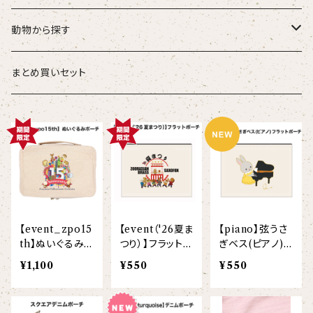
こども
タオル・ハンカチ
動物から探す
ベビー
ポーチ
ズーラシアンブラス
まとめ買いセット
スタイ
オカピ
Tシャツ（半袖）
トートバッグ
弦うさぎ
カバーオール
インドライオン
【face】
おけいこバッグ
メグ
オーバーサイズTシャツ（半袖）
ブランケット
サキソフォックス
ギフトセット
ドゥクラングール
【signature】
ランチトート
エイミー
【custom_point】
ラトゥール
マグナムウェイトビッグシルエットTシャツ
ペットアイテム
クラリキャット
【event_zpo15
【event（'26夏ま
【piano】弦うさ
Tシャツ
マレーバク
【kakugen】
デニムトート
ベス
【face_point】
ラフィット
【hello(刺繍)】
メリッサ
ベースボールシャツ
巾着
ことふえパピヨン
th】ぬいぐるみポ
つり）】フラットポ
ぎベス(ピアノ)
ーチ
ーチ
フラットポーチ
¥1,100
¥550
¥550
スマトラトラ
【hibiscus】
ジュートバッグ
ジョー
【balancing typo】
マルゴー
ベルガモット
ポロシャツ
サコッシュ
パーカッション
ホッキョクグマ