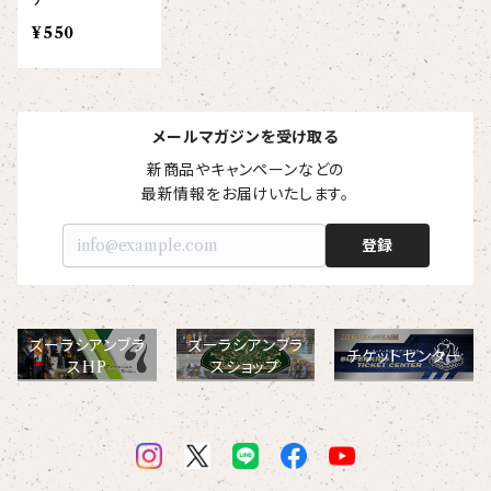
【ビッグプリント】
¥550
オコジョ
【crest_turquoise】
ホワイトライオン
メールマガジンを受け取る
【piano】
ローレンス
新商品やキャンペーンなどの

最新情報をお届けいたします。
【pink_flower】
登録
ズーラシアンブラ
ズーラシアンブラ
チケットセンター
スHP
スショップ