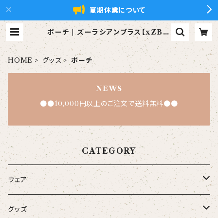
夏期休業について
ポーチ | ズーラシアンブラス【xZBt】
公式ショップ
HOME
グッズ
ポーチ
NEWS
●●10,000円以上のご注文で送料無料●●
CATEGORY
ウェア
大人
グッズ