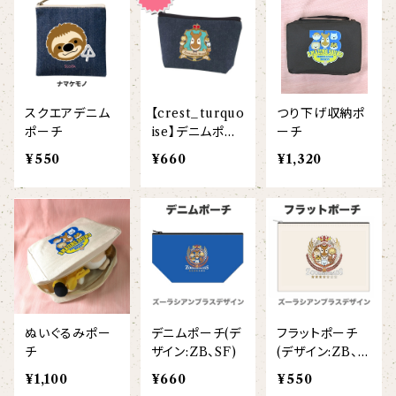
【I love】
ハンナ
【resort】
ムートン
ローズマリー
【emblem_basic】
ドール
シャツ
ポシェット
ズーラシアンフィルハーモニー管弦楽団
【onepoint】
【motif】
ペパーミント
【emblem_chara】
ナマケモノ
アロハシャツ
コビトカバ
パーカー
バックパック・リュック
はたらくトリ
【EVENT ※期間限定商品】
スクエアデニム
【crest_turquo
つり下げ収納ポ
【crest】
リトルシスタードール
ボタンダウン半袖シャツ
ジャイアントパンダ
プルオーバーパーカー
トレーナー
セクション
ポーチ
ise】デニムポー
ーチ
チ
【xx's day】
¥550
¥660
¥1,320
【6faces】
たたきのトリ アイリス
オックスフォード長袖シャツ
ゴールデンターキン
フルジップパーカー
指揮者3人衆
スウェットパンツ
【birthday】
カラードライポロシャツ
たたきのトリ スカーレット
オセロット
ドライジップパーカー
トラ軍団
アウター
【anniversary】
【Brass_emblem】
グランパバク
ドライストレッチプルオーバーパーカー
トランペッターズ
Tシャツ（長袖）
【Allstar】
アンクルバク
バク一族
ぬいぐるみポー
デニムポーチ(デ
フラットポーチ
【chara】
ハット・ネックウォーマー
チ
ザイン:ZB、SF)
(デザイン:ZB、S
【unit】
F)
カズンバク
¥1,100
¥660
¥550
パーカッションチーム
【custom_point】