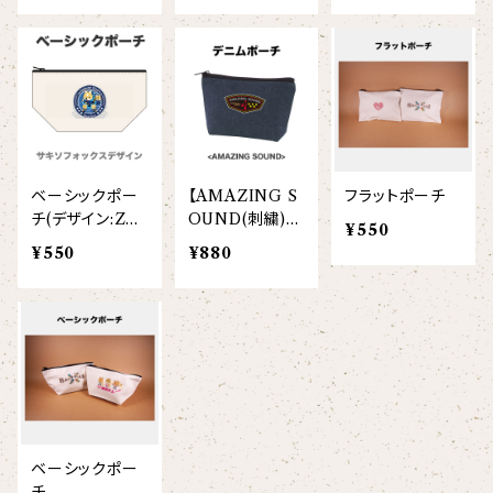
ヘアアクセサリー
オリジナルイラストTシャツ
雲豹（ウンピョウ）
【xx's day】
ソックス
侍BRASSTシャツ
アムールヒョウ
【Allstar】
ネクタイ
【vividtypo】
白ヤギ
【embrem_American】
ベーシックポー
【AMAZING S
フラットポーチ
【wreath】
ラグランTシャツ
チ(デザイン:ZB、
OUND(刺繍)】
黒ヤギ
¥550
SF)
デニムポーチ
【Amazing player】
¥550
¥880
【custom_point】
ダンボールニットTシャツ
メガネグマ
【EVENT ※期間限定商品】
【face_point】
カーディガン
オルコット
【balancing typo】
マフラー
フランソワルトン
【resort】
ベーシックポー
チーター
チ