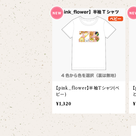
スタイ
オカピ
Tシャツ（半袖）
トートバッグ
弦うさぎ
カバーオール
インドライオン
【face】
おけいこバッグ
メグ
オーバーサイズTシャツ（半袖）
ブランケット
サキソフォックス
ギフトセット
ドゥクラングール
【signature】
ランチトート
エイミー
【custom_point】
ラトゥール
マグナムウェイトビッグシルエットTシャツ
ペットアイテム
クラリキャット
Tシャツ
マレーバク
【kakugen】
デニムトート
ベス
【face_point】
ラフィット
【hello(刺繍)】
メリッサ
ベースボールシャツ
巾着
ことふえパピヨン
スマトラトラ
【hibiscus】
ジュートバッグ
ジョー
【balancing typo】
マルゴー
ベルガモット
ポロシャツ
サコッシュ
パーカッション
【pink_flower】半袖Tシャツ(ベ
【
ホッキョクグマ
【I love】
ハンナ
【resort】
ムートン
ローズマリー
ビー)
【emblem_basic】
ドール
シャツ
ポシェット
ズーラシアンフィルハーモニー管弦楽団
¥1,320
¥
【onepoint】
【motif】
ペパーミント
【emblem_chara】
ナマケモノ
アロハシャツ
コビトカバ
パーカー
バックパック・リュック
はたらくトリ
【EVENT ※期間限定商品】
【crest】
リトルシスタードール
ボタンダウン半袖シャツ
ジャイアントパンダ
プルオーバーパーカー
トレーナー
セクション