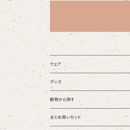
ウェア
大人
グッズ
こども
タオル・ハンカチ
動物から探す
ベビー
ポーチ
ズーラシアンブラス
まとめ買いセット