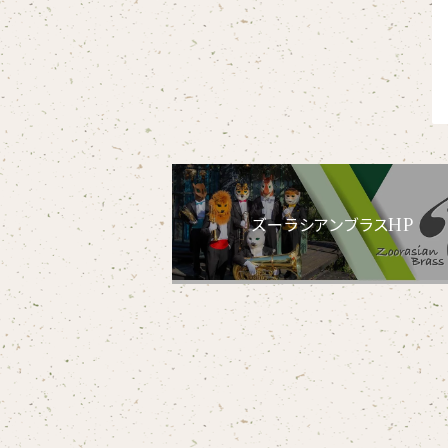
【xx's day】
【6faces】
たたきのトリ アイリス
オックスフォード長袖シャツ
ゴールデンターキン
フルジップパーカー
指揮者3人衆
スウェットパンツ
【birthday】
カラードライポロシャツ
たたきのトリ スカーレット
オセロット
ドライジップパーカー
トラ軍団
アウター
【anniversary】
【Brass_emblem】
グランパバク
ドライストレッチプルオーバーパーカー
トランペッターズ
Tシャツ（長袖）
【Allstar】
アンクルバク
ズーラシアンブラスHP
バク一族
【chara】
ハット・ネックウォーマー
【unit】
カズンバク
パーカッションチーム
【custom_point】
ヘアアクセサリー
オリジナルイラストTシャツ
雲豹（ウンピョウ）
【xx's day】
ソックス
侍BRASSTシャツ
アムールヒョウ
【Allstar】
ネクタイ
【vividtypo】
白ヤギ