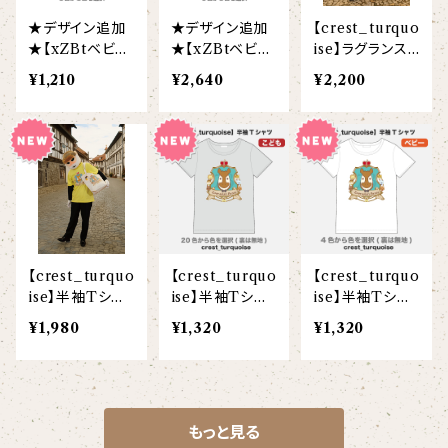
★デザイン追加
★デザイン追加
【crest_turquo
★【xZBtベビ
★【xZBtベビ
ise】ラグランスリ
ー】スタイ(ズー
ー】カバーオー
ーブTシャツ
¥1,210
¥2,640
¥2,200
ラシアンブラス/
ル(ズーラシアン
パーカッション)
ブラス/パーカッ
ション)
【crest_turquo
【crest_turquo
【crest_turquo
ise】半袖Tシャ
ise】半袖Tシャ
ise】半袖Tシャ
ツ(大人)
ツ(こども)
ツ(ベビー)
¥1,980
¥1,320
¥1,320
もっと見る