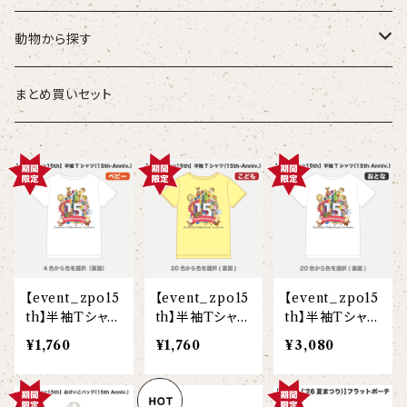
こども
タオル・ハンカチ
動物から探す
ベビー
ポーチ
ズーラシアンブラス
まとめ買いセット
スタイ
オカピ
Tシャツ（半袖）
トートバッグ
弦うさぎ
カバーオール
インドライオン
【face】
おけいこバッグ
メグ
オーバーサイズTシャツ（半袖）
ブランケット
サキソフォックス
ギフトセット
ドゥクラングール
【signature】
ランチトート
エイミー
【custom_point】
ラトゥール
マグナムウェイトビッグシルエットTシャツ
ペットアイテム
クラリキャット
【event_zpo15
【event_zpo15
【event_zpo15
Tシャツ
マレーバク
【kakugen】
デニムトート
ベス
【face_point】
ラフィット
【hello(刺繍)】
メリッサ
ベースボールシャツ
巾着
ことふえパピヨン
th】半袖Tシャツ
th】半袖Tシャツ
th】半袖Tシャツ
（15th Anniv.）
（15th Anniv.）
（15th Anniv.）
¥1,760
¥1,760
¥3,080
スマトラトラ
(ベビー)
(こども)
(大人)
【hibiscus】
ジュートバッグ
ジョー
【balancing typo】
マルゴー
ベルガモット
ポロシャツ
サコッシュ
パーカッション
ホッキョクグマ