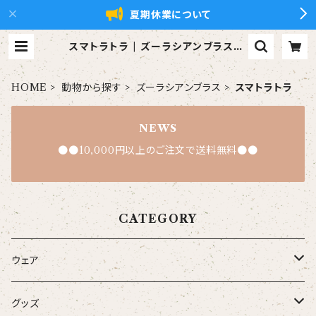
夏期休業について
スマトラトラ | ズーラシアンブラス【x
ZBt】公式ショップ
HOME
動物から探す
ズーラシアンブラス
スマトラトラ
NEWS
●●10,000円以上のご注文で送料無料●●
CATEGORY
ウェア
大人
グッズ