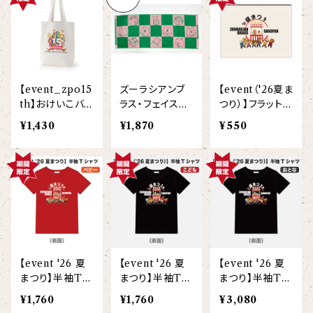
【I love】
ハンナ
【resort】
ムートン
ローズマリー
【emblem_basic】
ドール
シャツ
ポシェット
ズーラシアンフィルハーモニー管弦楽団
【onepoint】
【motif】
ペパーミント
【emblem_chara】
ナマケモノ
アロハシャツ
コビトカバ
パーカー
バックパック・リュック
はたらくトリ
【EVENT ※期間限定商品】
【event_zpo15
ズーラシアンブ
【event（'26夏ま
【crest】
リトルシスタードール
ボタンダウン半袖シャツ
ジャイアントパンダ
プルオーバーパーカー
トレーナー
セクション
th】おけいこバッ
ラス・フェイスタ
つり）】フラットポ
グ（15th Anniv.
オル2026
ーチ
【xx's day】
¥1,430
¥1,870
¥550
【6faces】
たたきのトリ アイリス
）
オックスフォード長袖シャツ
ゴールデンターキン
フルジップパーカー
指揮者3人衆
スウェットパンツ
【birthday】
カラードライポロシャツ
たたきのトリ スカーレット
オセロット
ドライジップパーカー
トラ軍団
アウター
【anniversary】
【Brass_emblem】
グランパバク
ドライストレッチプルオーバーパーカー
トランペッターズ
Tシャツ（長袖）
【Allstar】
アンクルバク
バク一族
【event '26 夏
【event '26 夏
【event '26 夏
【chara】
ハット・ネックウォーマー
まつり】半袖Tシ
まつり】半袖Tシ
まつり】半袖Tシ
【unit】
ャツ(ベビー)
ャツ(こども)
ャツ(大人)
カズンバク
¥1,760
¥1,760
¥3,080
パーカッションチーム
【custom_point】