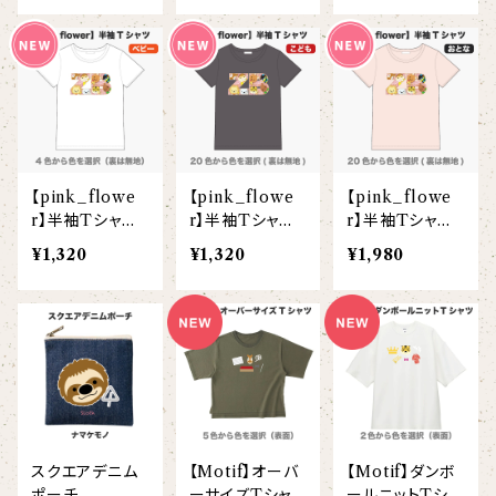
ヘアアクセサリー
オリジナルイラストTシャツ
雲豹（ウンピョウ）
【xx's day】
ソックス
侍BRASSTシャツ
アムールヒョウ
【Allstar】
ネクタイ
【vividtypo】
白ヤギ
【embrem_American】
【pink_flowe
【pink_flowe
【pink_flowe
【wreath】
ラグランTシャツ
r】半袖Tシャツ
r】半袖Tシャツ
r】半袖Tシャツ
黒ヤギ
(ベビー)
(こども)
(大人)
【Amazing player】
¥1,320
¥1,320
¥1,980
【custom_point】
ダンボールニットTシャツ
メガネグマ
【EVENT ※期間限定商品】
【face_point】
カーディガン
オルコット
【balancing typo】
マフラー
フランソワルトン
【resort】
スクエアデニム
【Motif】オーバ
【Motif】ダンボ
チーター
ポーチ
ーサイズTシャツ
ールニットTシャ