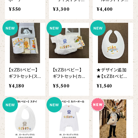
【ビッグプリント】
（半袖）
ツ（半袖）
¥550
¥3,300
¥4,400
オコジョ
【crest_turquoise】
ホワイトライオン
【piano】
ローレンス
【pink_flower】
【xZBtベビー】
【xZBtベビー】
★デザイン追加
ギフトセット(ス
ギフトセット(カ
★【xZBtベビ
タイ3枚セット)
バーオール&ス
ー】スタイ(刺繍
¥4,180
¥5,500
¥1,540
タイ2枚セット)
お名前入り)