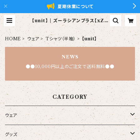
夏期休業について
【unit】 | ズーラシアンブラス【xZB
t】公式ショップ
HOME
ウェア
Tシャツ（半袖）
【unit】
NEWS
●●10,000円以上のご注文で送料無料●●
CATEGORY
ウェア
大人
グッズ