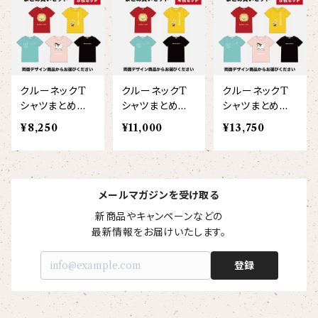
【I love】
ハンナ
【resort】
ムートン
ローズマリー
【emblem_basic】
ドール
シャツ
ポシェット
ズーラシアンフィルハーモニー管弦楽団
【onepoint】
【motif】
ペパーミント
【emblem_chara】
ナマケモノ
アロハシャツ
コビトカバ
パーカー
バックパック・リュック
はたらくトリ
【EVENT ※期間限定商品】
クルーネックT
クルーネックT
クルーネックT
【crest】
リトルシスタードール
ボタンダウン半袖シャツ
ジャイアントパンダ
プルオーバーパーカー
トレーナー
セクション
シャツまとめ買
シャツまとめ買
シャツまとめ買
いセット（こども
いセット（大人4
いセット（大人5
【xx's day】
¥8,250
¥11,000
¥13,750
【6faces】
たたきのトリ アイリス
5枚/両面プリン
枚/両面プリン
枚/両面プリン
オックスフォード長袖シャツ
ゴールデンターキン
フルジップパーカー
指揮者3人衆
スウェットパンツ
ト）
ト）
ト）
【birthday】
カラードライポロシャツ
たたきのトリ スカーレット
オセロット
ドライジップパーカー
トラ軍団
アウター
メールマガジンを受け取る
【anniversary】
【Brass_emblem】
新商品やキャンペーンなどの

グランパバク
ドライストレッチプルオーバーパーカー
トランペッターズ
Tシャツ（長袖）
最新情報をお届けいたします。
【Allstar】
アンクルバク
バク一族
登録
【chara】
ハット・ネックウォーマー
【unit】
カズンバク
パーカッションチーム
【custom_point】