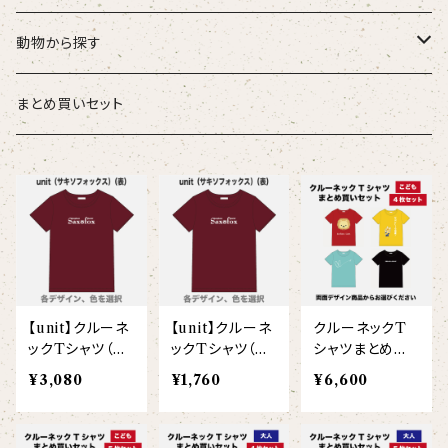
こども
タオル・ハンカチ
動物から探す
ベビー
ポーチ
ズーラシアンブラス
まとめ買いセット
スタイ
オカピ
Tシャツ（半袖）
トートバッグ
弦うさぎ
カバーオール
インドライオン
【face】
おけいこバッグ
メグ
オーバーサイズTシャツ（半袖）
ブランケット
サキソフォックス
ギフトセット
ドゥクラングール
【signature】
ランチトート
エイミー
【custom_point】
ラトゥール
マグナムウェイトビッグシルエットTシャツ
ペットアイテム
クラリキャット
【unit】クルーネ
【unit】クルーネ
クルーネックT
Tシャツ
マレーバク
【kakugen】
デニムトート
ベス
【face_point】
ラフィット
【hello(刺繍)】
メリッサ
ベースボールシャツ
巾着
ことふえパピヨン
ックTシャツ（半
ックTシャツ（半
シャツまとめ買
袖）（大人）
袖）（こども）
いセット（こども
¥3,080
¥1,760
¥6,600
スマトラトラ
4枚/両面プリン
【hibiscus】
ジュートバッグ
ジョー
【balancing typo】
マルゴー
ベルガモット
ポロシャツ
サコッシュ
パーカッション
ト）
ホッキョクグマ