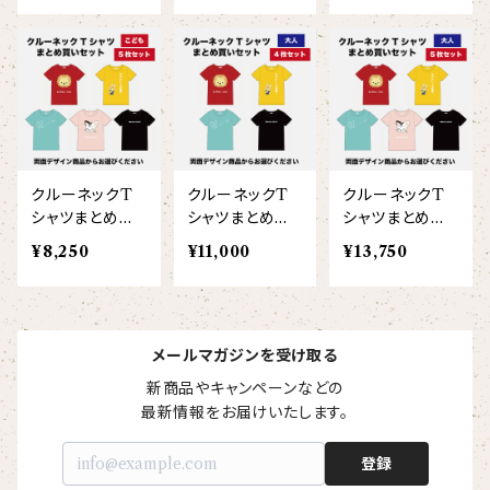
ヘアアクセサリー
オリジナルイラストTシャツ
ト）
雲豹（ウンピョウ）
【xx's day】
ソックス
侍BRASSTシャツ
アムールヒョウ
【Allstar】
ネクタイ
【vividtypo】
白ヤギ
【embrem_American】
クルーネックT
クルーネックT
クルーネックT
【wreath】
ラグランTシャツ
シャツまとめ買
シャツまとめ買
シャツまとめ買
黒ヤギ
いセット（こども
いセット（大人4
いセット（大人5
【Amazing player】
¥8,250
¥11,000
¥13,750
【custom_point】
5枚/両面プリン
枚/両面プリン
枚/両面プリン
ダンボールニットTシャツ
メガネグマ
ト）
ト）
ト）
【EVENT ※期間限定商品】
【face_point】
カーディガン
オルコット
メールマガジンを受け取る
【balancing typo】
新商品やキャンペーンなどの

マフラー
フランソワルトン
最新情報をお届けいたします。
【resort】
登録
チーター