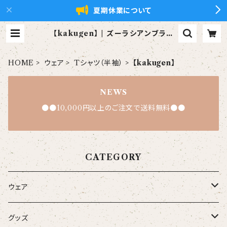
夏期休業について
【kakugen】 | ズーラシアンブラス
【xZBt】公式ショップ
HOME
ウェア
Tシャツ（半袖）
【kakugen】
NEWS
●●10,000円以上のご注文で送料無料●●
CATEGORY
ウェア
大人
グッズ