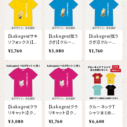
【I love】
ハンナ
【resort】
ムートン
ローズマリー
【emblem_basic】
ドール
シャツ
ポシェット
ズーラシアンフィルハーモニー管弦楽団
【onepoint】
【motif】
ペパーミント
【emblem_chara】
ナマケモノ
アロハシャツ
コビトカバ
パーカー
バックパック・リュック
はたらくトリ
【EVENT ※期間限定商品】
【kakugen(サキ
【kakugen(弦う
【kakugen(弦う
【crest】
リトルシスタードール
ボタンダウン半袖シャツ
ジャイアントパンダ
プルオーバーパーカー
トレーナー
セクション
ソフォックス)】ク
さぎ)】クルーネ
さぎ)】クルーネ
ルーネックTシャ
ックTシャツ（半
ックTシャツ（半
【xx's day】
¥1,760
¥3,080
¥1,760
【6faces】
たたきのトリ アイリス
ツ（半袖）(こど
袖）(大人)
袖）(こども)
オックスフォード長袖シャツ
ゴールデンターキン
フルジップパーカー
指揮者3人衆
スウェットパンツ
も)
【birthday】
カラードライポロシャツ
たたきのトリ スカーレット
オセロット
ドライジップパーカー
トラ軍団
アウター
【anniversary】
【Brass_emblem】
グランパバク
ドライストレッチプルオーバーパーカー
トランペッターズ
Tシャツ（長袖）
【Allstar】
アンクルバク
バク一族
【kakugen(クラ
【kakugen(クラ
クルーネックT
【chara】
ハット・ネックウォーマー
リキャット)】クル
リキャット)】クル
シャツまとめ買
【unit】
ーネックTシャツ
ーネックTシャツ
いセット（こども
カズンバク
¥3,080
¥1,760
¥6,600
パーカッションチーム
（半袖）(大人)
（半袖）(こども)
4枚/両面プリン
【custom_point】