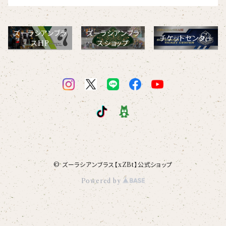
【ビッグプリント】
オコジョ
ズーラシアンブラ
ズーラシアンブラ
【crest_turquoise】
チケットセンター
スHP
スショップ
ホワイトライオン
【piano】
ローレンス
【pink_flower】
© ズーラシアンブラス【xZBt】公式ショップ
Powered by