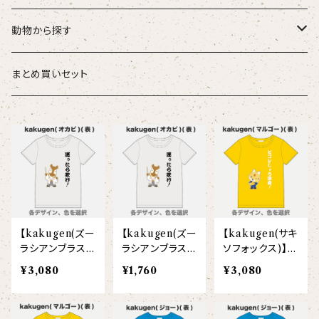
こども
タオル・ハンカチ
動物から探す
ベビー
ポーチ
ズーラシアンブラス
まとめ買いセット
スタイ
オカピ
Tシャツ（半袖）
トートバッグ
弦うさぎ
カバーオール
インドライオン
【face】
おけいこバッグ
メグ
オーバーサイズTシャツ（半袖）
ブランケット
サキソフォックス
ギフトセット
ドゥクラングール
【signature】
ランチトート
エイミー
【custom_point】
ラトゥール
マグナムウェイトビッグシルエットTシャツ
ペットアイテム
クラリキャット
【kakugen(ズー
【kakugen(ズー
【kakugen(サキ
Tシャツ
マレーバク
【kakugen】
デニムトート
ベス
【face_point】
ラフィット
【hello(刺繍)】
メリッサ
ベースボールシャツ
巾着
ことふえパピヨン
ラシアンブラス)】
ラシアンブラス)】
ソフォックス)】ク
クルーネックT
クルーネックT
ルーネックTシャ
¥3,080
¥1,760
¥3,080
スマトラトラ
シャツ（半袖）
シャツ（半袖）（こ
ツ（半袖）(大人)
【hibiscus】
ジュートバッグ
ジョー
【balancing typo】
マルゴー
ベルガモット
ポロシャツ
サコッシュ
パーカッション
（大人）
ども）
ホッキョクグマ