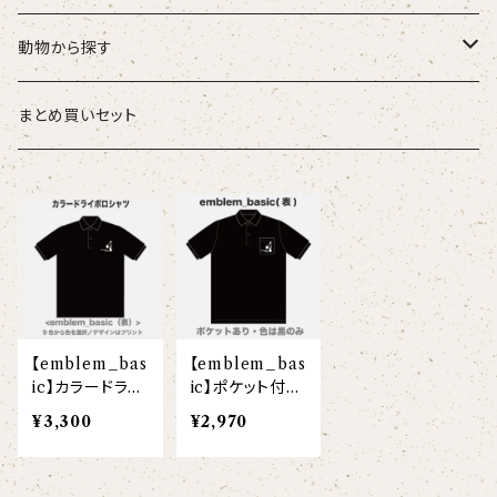
こども
タオル・ハンカチ
動物から探す
ベビー
ポーチ
ズーラシアンブラス
まとめ買いセット
スタイ
オカピ
Tシャツ（半袖）
トートバッグ
弦うさぎ
カバーオール
インドライオン
【face】
おけいこバッグ
メグ
オーバーサイズTシャツ（半袖）
ブランケット
サキソフォックス
ギフトセット
ドゥクラングール
【signature】
ランチトート
エイミー
【custom_point】
ラトゥール
マグナムウェイトビッグシルエットTシャツ
ペットアイテム
クラリキャット
【emblem_bas
【emblem_bas
Tシャツ
マレーバク
【kakugen】
デニムトート
ベス
【face_point】
ラフィット
【hello(刺繍)】
メリッサ
ベースボールシャツ
巾着
ことふえパピヨン
ic】カラードライ
ic】ポケット付き
ポロシャツ
ポロシャツ
¥3,300
¥2,970
スマトラトラ
【hibiscus】
ジュートバッグ
ジョー
【balancing typo】
マルゴー
ベルガモット
ポロシャツ
サコッシュ
パーカッション
ホッキョクグマ