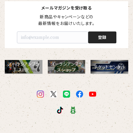
【I love】
ハンナ
【resort】
ムートン
ローズマリー
【emblem_basic】
ドール
シャツ
ポシェット
ズーラシアンフィルハーモニー管弦楽団
メールマガジンを受け取る
新商品やキャンペーンなどの

【onepoint】
【motif】
ペパーミント
【emblem_chara】
ナマケモノ
最新情報をお届けいたします。
アロハシャツ
コビトカバ
パーカー
バックパック・リュック
はたらくトリ
【EVENT ※期間限定商品】
登録
【crest】
リトルシスタードール
ボタンダウン半袖シャツ
ジャイアントパンダ
プルオーバーパーカー
トレーナー
セクション
【xx's day】
【6faces】
たたきのトリ アイリス
オックスフォード長袖シャツ
ゴールデンターキン
フルジップパーカー
指揮者3人衆
スウェットパンツ
ズーラシアンブラ
ズーラシアンブラ
チケットセンター
【birthday】
スHP
スショップ
カラードライポロシャツ
たたきのトリ スカーレット
オセロット
ドライジップパーカー
トラ軍団
アウター
【anniversary】
【Brass_emblem】
グランパバク
ドライストレッチプルオーバーパーカー
トランペッターズ
Tシャツ（長袖）
【Allstar】
アンクルバク
バク一族
【chara】
ハット・ネックウォーマー
【unit】
カズンバク
パーカッションチーム
【custom_point】