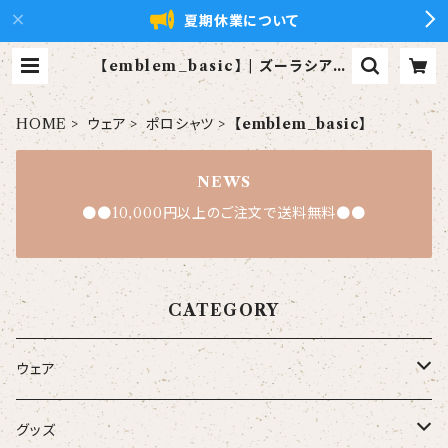
夏期休業について
【emblem_basic】 | ズーラシアン
ブラス【xZBt】公式ショップ
HOME
ウェア
ポロシャツ
【emblem_basic】
NEWS
●●10,000円以上のご注文で送料無料●●
CATEGORY
ウェア
大人
グッズ