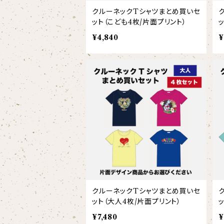
ローレンス
クルーネックTシャツまとめ買いセ
【pink_flower】
ット（こども4枚/片面プリント）
¥4,840
¥
クルーネックTシャツまとめ買いセ
ット（大人4枚/片面プリント）
¥7,480
¥