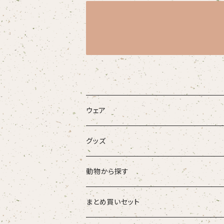
ウェア
大人
グッズ
こども
タオル・ハンカチ
動物から探す
ベビー
ポーチ
ズーラシアンブラス
まとめ買いセット