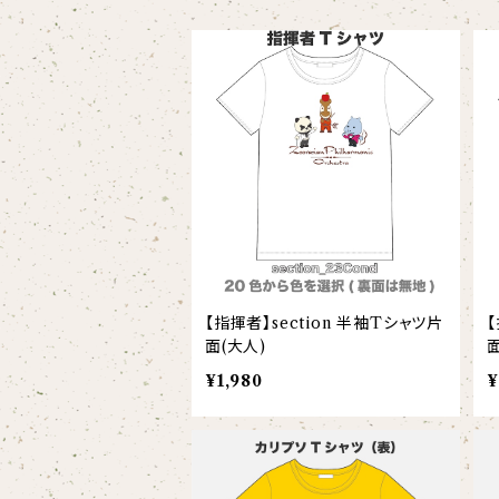
スタイ
オカピ
Tシャツ（半袖）
トートバッグ
弦うさぎ
カバーオール
インドライオン
【face】
おけいこバッグ
メグ
オーバーサイズTシャツ（半袖）
ブランケット
サキソフォックス
ギフトセット
ドゥクラングール
【signature】
ランチトート
エイミー
【custom_point】
ラトゥール
マグナムウェイトビッグシルエットTシャツ
ペットアイテム
クラリキャット
Tシャツ
マレーバク
【kakugen】
デニムトート
ベス
【face_point】
ラフィット
【hello(刺繍)】
メリッサ
ベースボールシャツ
巾着
ことふえパピヨン
スマトラトラ
【hibiscus】
ジュートバッグ
ジョー
【balancing typo】
マルゴー
ベルガモット
ポロシャツ
サコッシュ
パーカッション
【指揮者】section 半袖Tシャツ片
【
ホッキョクグマ
【I love】
ハンナ
【resort】
ムートン
ローズマリー
面(大人)
面
【emblem_basic】
ドール
シャツ
ポシェット
ズーラシアンフィルハーモニー管弦楽団
¥1,980
¥
【onepoint】
【motif】
ペパーミント
【emblem_chara】
ナマケモノ
アロハシャツ
コビトカバ
パーカー
バックパック・リュック
はたらくトリ
【EVENT ※期間限定商品】
【crest】
リトルシスタードール
ボタンダウン半袖シャツ
ジャイアントパンダ
プルオーバーパーカー
トレーナー
セクション