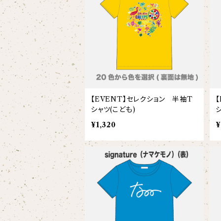
【xx's day】
【6faces】
たたきのトリ アイリス
オックスフォード長袖シャツ
ゴールデンターキン
フルジップパーカー
指揮者3人衆
スウェットパンツ
【birthday】
カラードライポロシャツ
たたきのトリ スカーレット
オセロット
ドライジップパーカー
トラ軍団
アウター
【anniversary】
【Brass_emblem】
グランパバク
ドライストレッチプルオーバーパーカー
トランペッターズ
Tシャツ（長袖）
【Allstar】
【EVENT】セレクション 半袖T
アンクルバク
シャツ(こども)
バク一族
【chara】
ハット・ネックウォーマー
¥1,320
¥
【unit】
カズンバク
パーカッションチーム
【custom_point】
ヘアアクセサリー
オリジナルイラストTシャツ
雲豹（ウンピョウ）
【xx's day】
ソックス
侍BRASSTシャツ
アムールヒョウ
【Allstar】
ネクタイ
【vividtypo】
白ヤギ