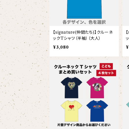
【embrem_American】
【wreath】
ラグランTシャツ
黒ヤギ
【Amazing player】
【custom_point】
ダンボールニットTシャツ
メガネグマ
【signature(仲間たち)】クルーネ
【
【EVENT ※期間限定商品】
ックTシャツ（半袖）（大人）
【face_point】
カーディガン
¥3,080
¥
オルコット
【balancing typo】
マフラー
フランソワルトン
【resort】
チーター
【ビッグプリント】
オコジョ
【crest_turquoise】
ホワイトライオン
【piano】