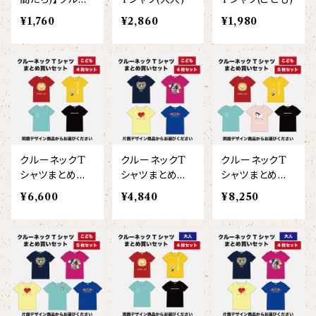
【ビッグプリント】
ネックTシャツ
¥1,760
¥2,860
¥1,980
オコジョ
（半袖）（こども）
【crest_turquoise】
ホワイトライオン
【piano】
ローレンス
【pink_flower】
クルーネックT
クルーネックT
クルーネックT
シャツまとめ買
シャツまとめ買
シャツまとめ買
いセット（こども
いセット（こども
いセット（こども
¥6,600
¥4,840
¥8,250
4枚/両面プリン
4枚/片面プリン
5枚/両面プリン
ト）
ト）
ト）