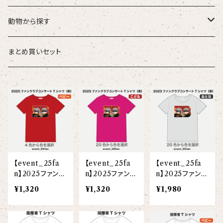
こども
タオル・ハンカチ
動物から探す
ベビー
ポーチ
ズーラシアンブラス
まとめ買いセット
スタイ
オカピ
Tシャツ（半袖）
トートバッグ
弦うさぎ
カバーオール
インドライオン
【face】
おけいこバッグ
メグ
オーバーサイズTシャツ（半袖）
ブランケット
サキソフォックス
ギフトセット
ドゥクラングール
【signature】
ランチトート
エイミー
【custom_point】
ラトゥール
マグナムウェイトビッグシルエットTシャツ
ペットアイテム
クラリキャット
【event_25fa
【event_25fa
【event_25fa
Tシャツ
マレーバク
【kakugen】
デニムトート
ベス
【face_point】
ラフィット
【hello(刺繍)】
メリッサ
ベースボールシャツ
巾着
ことふえパピヨン
n】2025ファンク
n】2025ファンク
n】2025ファンク
ラブコンサートT
ラブコンサートT
ラブコンサートT
¥1,320
¥1,320
¥1,980
スマトラトラ
シャツ(ベビー)
シャツ(こども)
シャツ(大人)
【hibiscus】
ジュートバッグ
ジョー
【balancing typo】
マルゴー
ベルガモット
ポロシャツ
サコッシュ
パーカッション
ホッキョクグマ