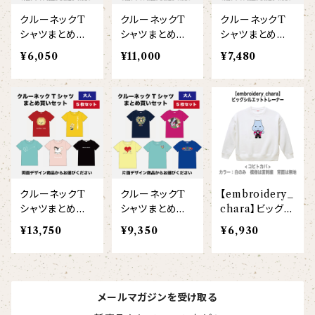
クルーネックT
クルーネックT
クルーネックT
シャツまとめ買
シャツまとめ買
シャツまとめ買
いセット（こども
いセット（大人4
いセット（大人4
¥6,050
¥11,000
¥7,480
5枚/片面プリン
枚/両面プリン
枚/片面プリン
ト）
ト）
ト）
クルーネックT
クルーネックT
【embroidery_
シャツまとめ買
シャツまとめ買
chara】ビッグシ
いセット（大人5
いセット（大人5
ルエットトレーナ
¥13,750
¥9,350
¥6,930
枚/両面プリン
枚/片面プリン
ー
ト）
ト）
メールマガジンを受け取る