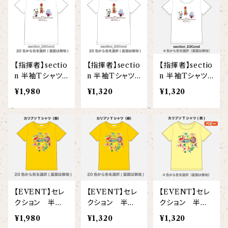
【I love】
ハンナ
【resort】
ムートン
ローズマリー
【emblem_basic】
ドール
シャツ
ポシェット
ズーラシアンフィルハーモニー管弦楽団
【onepoint】
【motif】
ペパーミント
【emblem_chara】
ナマケモノ
アロハシャツ
コビトカバ
パーカー
バックパック・リュック
はたらくトリ
【EVENT ※期間限定商品】
【指揮者】sectio
【指揮者】sectio
【指揮者】sectio
【crest】
リトルシスタードール
ボタンダウン半袖シャツ
ジャイアントパンダ
プルオーバーパーカー
トレーナー
セクション
n 半袖Tシャツ
n 半袖Tシャツ
n 半袖Tシャツ
片面(大人)
片面(こども)
片面(ベビー)
【xx's day】
¥1,980
¥1,320
¥1,320
【6faces】
たたきのトリ アイリス
オックスフォード長袖シャツ
ゴールデンターキン
フルジップパーカー
指揮者3人衆
スウェットパンツ
【birthday】
カラードライポロシャツ
たたきのトリ スカーレット
オセロット
ドライジップパーカー
トラ軍団
アウター
【anniversary】
【Brass_emblem】
グランパバク
ドライストレッチプルオーバーパーカー
トランペッターズ
Tシャツ（長袖）
【Allstar】
アンクルバク
バク一族
【EVENT】セレ
【EVENT】セレ
【EVENT】セレ
【chara】
ハット・ネックウォーマー
クション 半袖
クション 半袖
クション 半袖
【unit】
Tシャツ(大人)
Tシャツ(こども)
Tシャツ(ベビー)
カズンバク
¥1,980
¥1,320
¥1,320
パーカッションチーム
【custom_point】