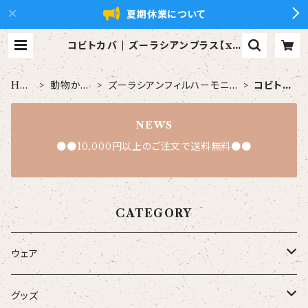
夏期休業について
コビトカバ | ズーラシアンブラス【xZ
Bt】公式ショップ
HO
動物から
ズーラシアンフィルハーモニー
コビト
ME
探す
管弦楽団
カバ
NEWS
●●10,000円以上のご注文で送料無料●●
CATEGORY
ウェア
大人
グッズ