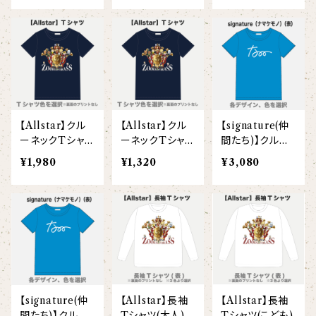
ヘアアクセサリー
オリジナルイラストTシャツ
雲豹（ウンピョウ）
【xx's day】
ソックス
侍BRASSTシャツ
アムールヒョウ
【Allstar】
ネクタイ
【vividtypo】
白ヤギ
【embrem_American】
【Allstar】クル
【Allstar】クル
【signature(仲
【wreath】
ラグランTシャツ
ーネックTシャツ
ーネックTシャツ
間たち)】クルー
黒ヤギ
（半袖）（大人）
（半袖）（こども）
ネックTシャツ
【Amazing player】
¥1,980
¥1,320
¥3,080
【custom_point】
（半袖）（大人）
ダンボールニットTシャツ
メガネグマ
【EVENT ※期間限定商品】
【face_point】
カーディガン
オルコット
【balancing typo】
マフラー
フランソワルトン
【resort】
【signature(仲
【Allstar】長袖
【Allstar】長袖
チーター
間たち)】クルー
Tシャツ(大人)
Tシャツ(こども)