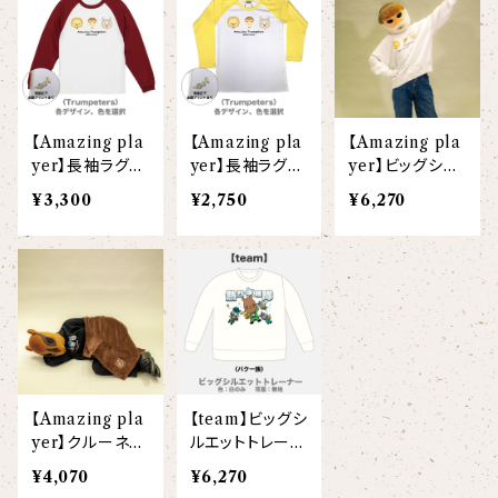
【I love】
ハンナ
【resort】
ムートン
ローズマリー
【emblem_basic】
ドール
シャツ
ポシェット
ズーラシアンフィルハーモニー管弦楽団
【onepoint】
【motif】
ペパーミント
【emblem_chara】
ナマケモノ
アロハシャツ
コビトカバ
パーカー
バックパック・リュック
はたらくトリ
【EVENT ※期間限定商品】
【Amazing pla
【Amazing pla
【Amazing pla
【crest】
リトルシスタードール
ボタンダウン半袖シャツ
ジャイアントパンダ
プルオーバーパーカー
トレーナー
セクション
yer】長袖ラグラ
yer】長袖ラグラ
yer】ビッグシル
ンTシャツ（大
ンTシャツ（こど
エットトレーナー
【xx's day】
¥3,300
¥2,750
¥6,270
【6faces】
たたきのトリ アイリス
人）
も130）
オックスフォード長袖シャツ
ゴールデンターキン
フルジップパーカー
指揮者3人衆
スウェットパンツ
【birthday】
カラードライポロシャツ
たたきのトリ スカーレット
オセロット
ドライジップパーカー
トラ軍団
アウター
【anniversary】
【Brass_emblem】
グランパバク
ドライストレッチプルオーバーパーカー
トランペッターズ
Tシャツ（長袖）
【Allstar】
アンクルバク
バク一族
【Amazing pla
【team】ビッグシ
【chara】
ハット・ネックウォーマー
yer】クルーネッ
ルエットトレーナ
【unit】
クトレーナー（大
ー
カズンバク
¥4,070
¥6,270
パーカッションチーム
人）
【custom_point】