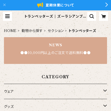
夏期休業について
トランペッターズ | ズーラシアンブラ
ス【xZBt】公式ショップ
HOME
動物から探す
セクション
トランペッターズ
NEWS
●●10,000円以上のご注文で送料無料●●
CATEGORY
ウェア
大人
グッズ