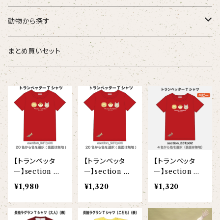
こども
タオル・ハンカチ
動物から探す
ベビー
ポーチ
ズーラシアンブラス
まとめ買いセット
スタイ
オカピ
Tシャツ（半袖）
トートバッグ
弦うさぎ
カバーオール
インドライオン
【face】
おけいこバッグ
メグ
オーバーサイズTシャツ（半袖）
ブランケット
サキソフォックス
ギフトセット
ドゥクラングール
【signature】
ランチトート
エイミー
【custom_point】
ラトゥール
マグナムウェイトビッグシルエットTシャツ
ペットアイテム
クラリキャット
【トランペッタ
【トランペッタ
【トランペッタ
Tシャツ
マレーバク
【kakugen】
デニムトート
ベス
【face_point】
ラフィット
【hello(刺繍)】
メリッサ
ベースボールシャツ
巾着
ことふえパピヨン
ー】section 半
ー】section 半
ー】section 半
袖Tシャツ片面
袖Tシャツ片面
袖Tシャツ片面
¥1,980
¥1,320
¥1,320
スマトラトラ
(大人)
(こども)
(ベビー)
【hibiscus】
ジュートバッグ
ジョー
【balancing typo】
マルゴー
ベルガモット
ポロシャツ
サコッシュ
パーカッション
ホッキョクグマ