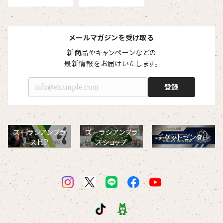
ヘアアクセサリー
オリジナルイラストTシャツ
雲豹（ウンピョウ）
【xx's day】
ソックス
侍BRASSTシャツ
メールマガジンを受け取る
アムールヒョウ
新商品やキャンペーンなどの

【Allstar】
ネクタイ
【vividtypo】
最新情報をお届けいたします。
白ヤギ
【embrem_American】
登録
【wreath】
ラグランTシャツ
黒ヤギ
【Amazing player】
【custom_point】
ダンボールニットTシャツ
メガネグマ
ズーラシアンブラ
ズーラシアンブラ
チケットセンター
【EVENT ※期間限定商品】
スHP
スショップ
【face_point】
カーディガン
オルコット
【balancing typo】
マフラー
フランソワルトン
【resort】
チーター