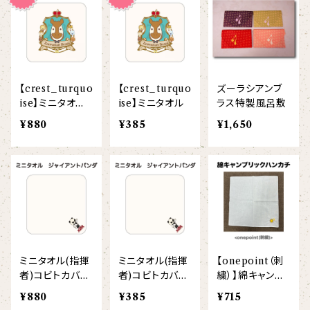
【I love】
ハンナ
【resort】
ムートン
ローズマリー
【emblem_basic】
ドール
シャツ
ポシェット
ズーラシアンフィルハーモニー管弦楽団
【onepoint】
【motif】
ペパーミント
【emblem_chara】
ナマケモノ
アロハシャツ
コビトカバ
パーカー
バックパック・リュック
はたらくトリ
【EVENT ※期間限定商品】
【crest_turquo
【crest_turquo
ズーラシアンブ
【crest】
リトルシスタードール
ボタンダウン半袖シャツ
ジャイアントパンダ
プルオーバーパーカー
トレーナー
セクション
ise】ミニタオル
ise】ミニタオル
ラス特製風呂敷
(今治タオル)
【xx's day】
¥880
¥385
¥1,650
【6faces】
たたきのトリ アイリス
オックスフォード長袖シャツ
ゴールデンターキン
フルジップパーカー
指揮者3人衆
スウェットパンツ
【birthday】
カラードライポロシャツ
たたきのトリ スカーレット
オセロット
ドライジップパーカー
トラ軍団
アウター
【anniversary】
【Brass_emblem】
グランパバク
ドライストレッチプルオーバーパーカー
トランペッターズ
Tシャツ（長袖）
【Allstar】
アンクルバク
バク一族
ミニタオル(指揮
ミニタオル(指揮
【onepoint（刺
【chara】
ハット・ネックウォーマー
者)コビトカバ・
者)コビトカバ、
繍）】綿キャンブ
【unit】
ジャイアントパン
ジャイアントパン
リックハンカチ
カズンバク
¥880
¥385
¥715
パーカッションチーム
ダ(今治タオル)
ダ
【custom_point】