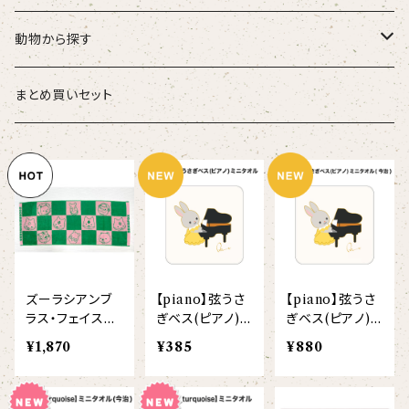
こども
タオル・ハンカチ
動物から探す
ベビー
ポーチ
ズーラシアンブラス
まとめ買いセット
スタイ
オカピ
Tシャツ（半袖）
トートバッグ
弦うさぎ
カバーオール
インドライオン
【face】
おけいこバッグ
メグ
オーバーサイズTシャツ（半袖）
ブランケット
サキソフォックス
ギフトセット
ドゥクラングール
【signature】
ランチトート
エイミー
【custom_point】
ラトゥール
マグナムウェイトビッグシルエットTシャツ
ペットアイテム
クラリキャット
ズーラシアンブ
【piano】弦うさ
【piano】弦うさ
Tシャツ
マレーバク
【kakugen】
デニムトート
ベス
【face_point】
ラフィット
【hello(刺繍)】
メリッサ
ベースボールシャツ
巾着
ことふえパピヨン
ラス・フェイスタ
ぎベス(ピアノ)
ぎベス(ピアノ)
オル2026
ミニタオル
ミニタオル（今
¥1,870
¥385
¥880
スマトラトラ
治）
【hibiscus】
ジュートバッグ
ジョー
【balancing typo】
マルゴー
ベルガモット
ポロシャツ
サコッシュ
パーカッション
ホッキョクグマ