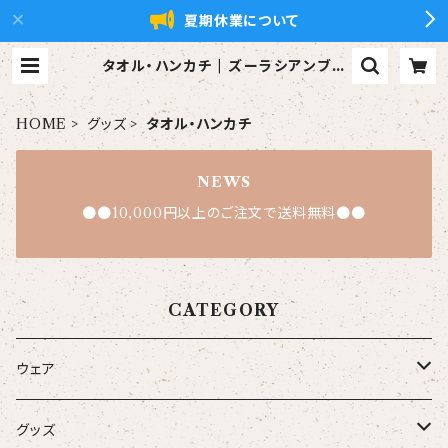
夏期休業について
タオル・ハンカチ | ズーラシアンブラ
ス【xZBt】公式ショップ
HOME
グッズ
タオル・ハンカチ
NEWS
●●10,000円以上のご注文で送料無料●●
CATEGORY
ウェア
大人
グッズ