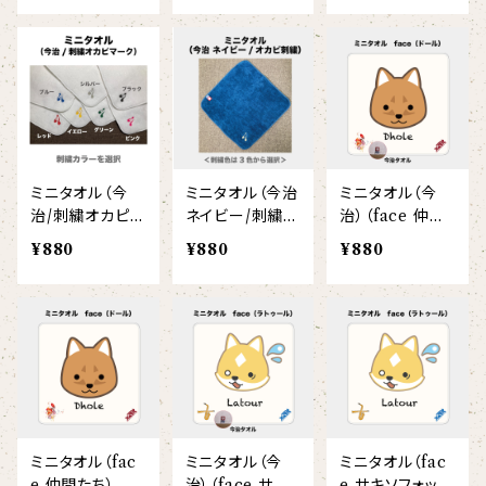
ヘアアクセサリー
オリジナルイラストTシャツ
雲豹（ウンピョウ）
【xx's day】
ソックス
侍BRASSTシャツ
アムールヒョウ
【Allstar】
ネクタイ
【vividtypo】
白ヤギ
【embrem_American】
ミニタオル（今
ミニタオル（今治
ミニタオル（今
【wreath】
ラグランTシャツ
治/刺繍オカピマ
ネイビー/刺繍オ
治）（face 仲間
黒ヤギ
ーク）
カピマーク）
たち）
【Amazing player】
¥880
¥880
¥880
【custom_point】
ダンボールニットTシャツ
メガネグマ
【EVENT ※期間限定商品】
【face_point】
カーディガン
オルコット
【balancing typo】
マフラー
フランソワルトン
【resort】
ミニタオル（fac
ミニタオル（今
ミニタオル（fac
チーター
e 仲間たち）
治）（face サキ
e サキソフォック