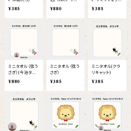
【ビッグプリント】
ソフォックス）
ス）
¥385
¥880
¥385
オコジョ
【crest_turquoise】
ホワイトライオン
【piano】
ローレンス
【pink_flower】
ミニタオル（弦う
ミニタオル（弦う
ミニタオル(クラ
さぎ）(今治タオ
さぎ）
リキャット)
ル)
¥880
¥385
¥385