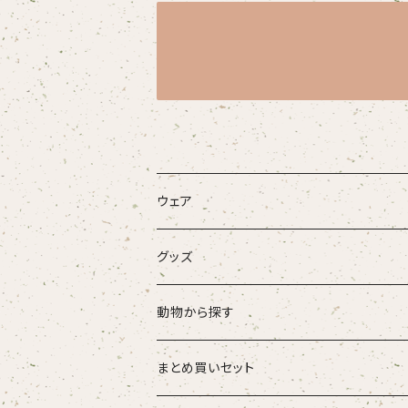
ウェア
大人
グッズ
こども
タオル・ハンカチ
動物から探す
ベビー
ポーチ
ズーラシアンブラス
まとめ買いセット