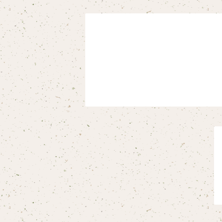
スタイ
オカピ
Tシャツ（半袖）
トートバッグ
弦うさぎ
カバーオール
インドライオン
【face】
おけいこバッグ
メグ
オーバーサイズTシャツ（半袖）
ブランケット
サキソフォックス
ギフトセット
ドゥクラングール
【signature】
ランチトート
エイミー
【custom_point】
ラトゥール
マグナムウェイトビッグシルエットTシャツ
ペットアイテム
クラリキャット
Tシャツ
マレーバク
【kakugen】
デニムトート
ベス
【face_point】
ラフィット
【hello(刺繍)】
メリッサ
ベースボールシャツ
巾着
ことふえパピヨン
スマトラトラ
【hibiscus】
ジュートバッグ
ジョー
【balancing typo】
マルゴー
ベルガモット
ポロシャツ
サコッシュ
パーカッション
ホッキョクグマ
【I love】
ハンナ
【resort】
ムートン
ローズマリー
【emblem_basic】
ドール
シャツ
ポシェット
ズーラシアンフィルハーモニー管弦楽団
【onepoint】
【motif】
ペパーミント
【emblem_chara】
ナマケモノ
アロハシャツ
コビトカバ
パーカー
バックパック・リュック
はたらくトリ
【EVENT ※期間限定商品】
【crest】
リトルシスタードール
ボタンダウン半袖シャツ
ジャイアントパンダ
プルオーバーパーカー
トレーナー
セクション