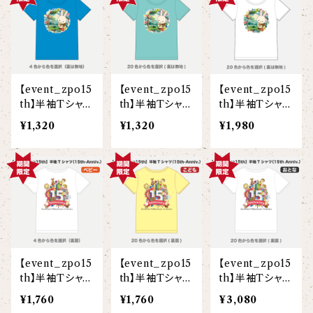
【I love】
ハンナ
【resort】
ムートン
ローズマリー
【emblem_basic】
ドール
シャツ
ポシェット
ズーラシアンフィルハーモニー管弦楽団
【onepoint】
【motif】
ペパーミント
【emblem_chara】
ナマケモノ
アロハシャツ
コビトカバ
パーカー
バックパック・リュック
はたらくトリ
【EVENT ※期間限定商品】
【event_zpo15
【event_zpo15
【event_zpo15
【crest】
リトルシスタードール
ボタンダウン半袖シャツ
ジャイアントパンダ
プルオーバーパーカー
トレーナー
セクション
th】半袖Tシャツ
th】半袖Tシャツ
th】半袖Tシャツ
（オルコット）(ベ
（オルコット）(こ
（オルコット）(大
【xx's day】
¥1,320
¥1,320
¥1,980
【6faces】
たたきのトリ アイリス
ビー)
ども)
人)
オックスフォード長袖シャツ
ゴールデンターキン
フルジップパーカー
指揮者3人衆
スウェットパンツ
【birthday】
カラードライポロシャツ
たたきのトリ スカーレット
オセロット
ドライジップパーカー
トラ軍団
アウター
【anniversary】
【Brass_emblem】
グランパバク
ドライストレッチプルオーバーパーカー
トランペッターズ
Tシャツ（長袖）
【Allstar】
アンクルバク
バク一族
【event_zpo15
【event_zpo15
【event_zpo15
【chara】
ハット・ネックウォーマー
th】半袖Tシャツ
th】半袖Tシャツ
th】半袖Tシャツ
【unit】
（15th Anniv.）
（15th Anniv.）
（15th Anniv.）
カズンバク
¥1,760
¥1,760
¥3,080
パーカッションチーム
(ベビー)
(こども)
(大人)
【custom_point】