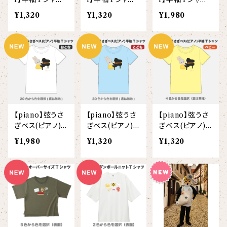
【ビッグプリント】
(ベビー)
(こども)
(大人)
¥1,320
¥1,320
¥1,980
オコジョ
【crest_turquoise】
ホワイトライオン
【piano】
ローレンス
【pink_flower】
【piano】弦うさ
【piano】弦うさ
【piano】弦うさ
ぎベス(ピアノ)
ぎベス(ピアノ)
ぎベス(ピアノ)
半袖Tシャツ(大
半袖Tシャツ (こ
半袖Tシャツ(ベ
¥1,980
¥1,320
¥1,320
人)
ども)
ビー)