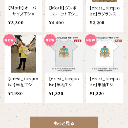
【Motif】オーバ
【Motif】ダンボ
【crest_turquo
ーサイズTシャツ
ールニットTシャ
ise】ラグランスリ
（半袖）
ツ（半袖）
ーブTシャツ
¥3,300
¥4,400
¥2,200
【crest_turquo
【crest_turquo
【crest_turquo
ise】半袖Tシャ
ise】半袖Tシャ
ise】半袖Tシャ
ツ(大人)
ツ(こども)
ツ(ベビー)
¥1,980
¥1,320
¥1,320
もっと見る