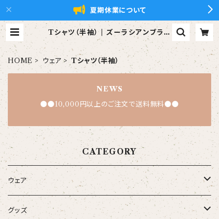
夏期休業について
Tシャツ（半袖） | ズーラシアンブラス
【xZBt】公式ショップ
HOME
ウェア
Tシャツ（半袖）
NEWS
●●10,000円以上のご注文で送料無料●●
CATEGORY
ウェア
大人
グッズ