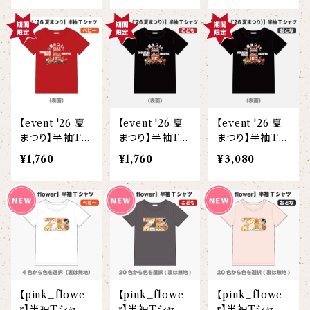
ヘアアクセサリー
オリジナルイラストTシャツ
雲豹（ウンピョウ）
【xx's day】
ソックス
侍BRASSTシャツ
アムールヒョウ
【Allstar】
ネクタイ
【vividtypo】
白ヤギ
【embrem_American】
【event '26 夏
【event '26 夏
【event '26 夏
【wreath】
ラグランTシャツ
まつり】半袖Tシ
まつり】半袖Tシ
まつり】半袖Tシ
黒ヤギ
ャツ(ベビー)
ャツ(こども)
ャツ(大人)
【Amazing player】
¥1,760
¥1,760
¥3,080
【custom_point】
ダンボールニットTシャツ
メガネグマ
【EVENT ※期間限定商品】
【face_point】
カーディガン
オルコット
【balancing typo】
マフラー
フランソワルトン
【resort】
【pink_flowe
【pink_flowe
【pink_flowe
チーター
r】半袖Tシャツ
r】半袖Tシャツ
r】半袖Tシャツ