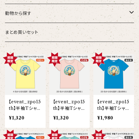
こども
タオル・ハンカチ
動物から探す
ベビー
ポーチ
ズーラシアンブラス
まとめ買いセット
スタイ
オカピ
Tシャツ（半袖）
トートバッグ
弦うさぎ
カバーオール
インドライオン
【face】
おけいこバッグ
メグ
オーバーサイズTシャツ（半袖）
ブランケット
サキソフォックス
ギフトセット
ドゥクラングール
【signature】
ランチトート
エイミー
【custom_point】
ラトゥール
マグナムウェイトビッグシルエットTシャツ
ペットアイテム
クラリキャット
【event_zpo15
【event_zpo15
【event_zpo15
Tシャツ
マレーバク
【kakugen】
デニムトート
ベス
【face_point】
ラフィット
【hello(刺繍)】
メリッサ
ベースボールシャツ
巾着
ことふえパピヨン
th】半袖Tシャツ
th】半袖Tシャツ
th】半袖Tシャツ
（ローレンス）(ベ
（ローレンス）(こ
（ローレンス）(大
¥1,320
¥1,320
¥1,980
スマトラトラ
ビー)
ども)
人)
【hibiscus】
ジュートバッグ
ジョー
【balancing typo】
マルゴー
ベルガモット
ポロシャツ
サコッシュ
パーカッション
ホッキョクグマ