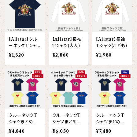
【I love】
ハンナ
【resort】
ムートン
ローズマリー
【emblem_basic】
ドール
シャツ
ポシェット
ズーラシアンフィルハーモニー管弦楽団
【onepoint】
【motif】
ペパーミント
【emblem_chara】
ナマケモノ
アロハシャツ
コビトカバ
パーカー
バックパック・リュック
はたらくトリ
【EVENT ※期間限定商品】
【Allstar】クル
【Allstar】長袖
【Allstar】長袖
【crest】
リトルシスタードール
ボタンダウン半袖シャツ
ジャイアントパンダ
プルオーバーパーカー
トレーナー
セクション
ーネックTシャツ
Tシャツ(大人)
Tシャツ(こども)
（半袖）（こども）
【xx's day】
¥1,320
¥2,860
¥1,980
【6faces】
たたきのトリ アイリス
オックスフォード長袖シャツ
ゴールデンターキン
フルジップパーカー
指揮者3人衆
スウェットパンツ
【birthday】
カラードライポロシャツ
たたきのトリ スカーレット
オセロット
ドライジップパーカー
トラ軍団
アウター
【anniversary】
【Brass_emblem】
グランパバク
ドライストレッチプルオーバーパーカー
トランペッターズ
Tシャツ（長袖）
【Allstar】
アンクルバク
バク一族
クルーネックT
クルーネックT
クルーネックT
【chara】
ハット・ネックウォーマー
シャツまとめ買
シャツまとめ買
シャツまとめ買
【unit】
いセット（こども
いセット（こども
いセット（大人4
カズンバク
¥4,840
¥6,050
¥7,480
パーカッションチーム
4枚/片面プリン
5枚/片面プリン
枚/片面プリン
【custom_point】