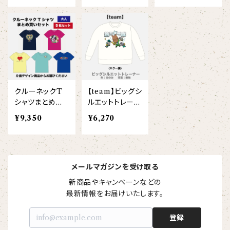
ヘアアクセサリー
オリジナルイラストTシャツ
ト）
ト）
ト）
雲豹（ウンピョウ）
【xx's day】
ソックス
侍BRASSTシャツ
アムールヒョウ
【Allstar】
ネクタイ
【vividtypo】
白ヤギ
【embrem_American】
クルーネックT
【team】ビッグシ
【wreath】
ラグランTシャツ
シャツまとめ買
ルエットトレーナ
黒ヤギ
いセット（大人5
ー
【Amazing player】
¥9,350
¥6,270
【custom_point】
枚/片面プリン
ダンボールニットTシャツ
メガネグマ
ト）
【EVENT ※期間限定商品】
【face_point】
カーディガン
オルコット
メールマガジンを受け取る
【balancing typo】
新商品やキャンペーンなどの

マフラー
フランソワルトン
最新情報をお届けいたします。
【resort】
登録
チーター