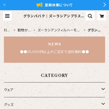
夏期休業について
グランパバク | ズーラシアンブラス【x
ZBt】公式ショップ
HO
動物から
ズーラシアンフィルハーモニ
グランパ
ME
探す
ー管弦楽団
バク
NEWS
●●10,000円以上のご注文で送料無料●●
CATEGORY
ウェア
大人
グッズ