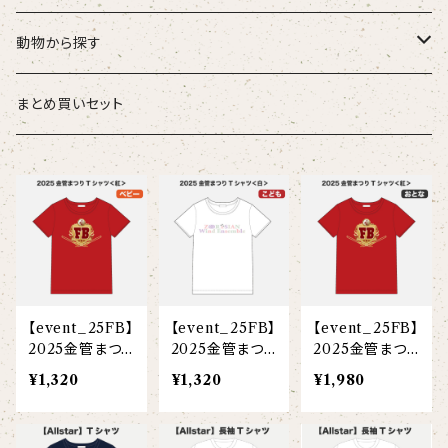
こども
タオル・ハンカチ
動物から探す
ベビー
ポーチ
ズーラシアンブラス
まとめ買いセット
スタイ
オカピ
Tシャツ（半袖）
トートバッグ
弦うさぎ
カバーオール
インドライオン
【face】
おけいこバッグ
メグ
オーバーサイズTシャツ（半袖）
ブランケット
サキソフォックス
ギフトセット
ドゥクラングール
【signature】
ランチトート
エイミー
【custom_point】
ラトゥール
マグナムウェイトビッグシルエットTシャツ
ペットアイテム
クラリキャット
【event_25FB】
【event_25FB】
【event_25FB】
Tシャツ
マレーバク
【kakugen】
デニムトート
ベス
【face_point】
ラフィット
【hello(刺繍)】
メリッサ
ベースボールシャツ
巾着
ことふえパピヨン
2025金管まつり
2025金管まつり
2025金管まつり
Tシャツ＜紅＞
Tシャツ＜紅＞
Tシャツ＜紅＞
¥1,320
¥1,320
¥1,980
スマトラトラ
＜白＞(ベビー)
＜白＞(こども)
＜白＞(大人)
【hibiscus】
ジュートバッグ
ジョー
【balancing typo】
マルゴー
ベルガモット
ポロシャツ
サコッシュ
パーカッション
ホッキョクグマ