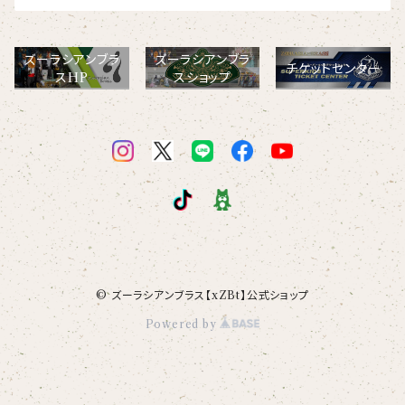
【ビッグプリント】
オコジョ
ズーラシアンブラ
ズーラシアンブラ
【crest_turquoise】
チケットセンター
スHP
スショップ
ホワイトライオン
【piano】
ローレンス
【pink_flower】
© ズーラシアンブラス【xZBt】公式ショップ
Powered by