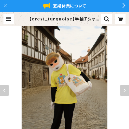
夏期休業について
【crest_turquoise】半袖Tシャツ
(大人) | ズーラシアンブラス【xZBt】
公式ショップ