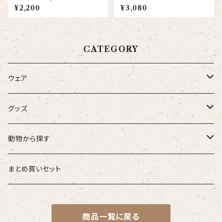
リーブTシャツ
ャツ(大人)
¥2,200
¥3,080
CATEGORY
ウェア
大人
グッズ
こども
タオル・ハンカチ
動物から探す
ベビー
ポーチ
ズーラシアンブラス
まとめ買いセット
スタイ
オカピ
Tシャツ（半袖）
トートバッグ
弦うさぎ
商品一覧に戻る