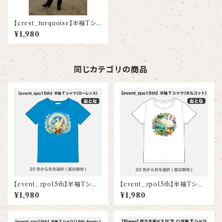
【crest_turquoise】半袖Tシャ
ツ(大人)
¥1,980
同じカテゴリの商品
【event_zpo15th】半袖Tシャ
【event_zpo15th】半袖Tシャ
ツ（ローレンス）(大人)
ツ（オルコット）(大人)
¥1,980
¥1,980