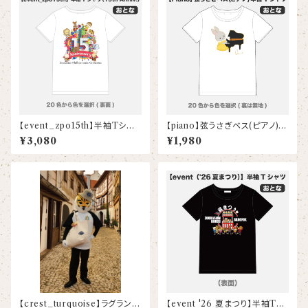
【event_zpo15th】半袖Tシャ
【piano】弦うさぎベス(ピアノ)
ツ（15th Anniv.）(大人)
半袖Tシャツ(大人)
¥3,080
¥1,980
【crest_turquoise】ラグランス
【event '26 夏まつり】半袖Tシ