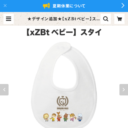
夏期休業について
★デザイン追加★【xZBtベビー】スタ
イ(ズーラシアンブラス/パーカッショ
ン) | ズーラシアンブラス【xZBt】公
式ショップ