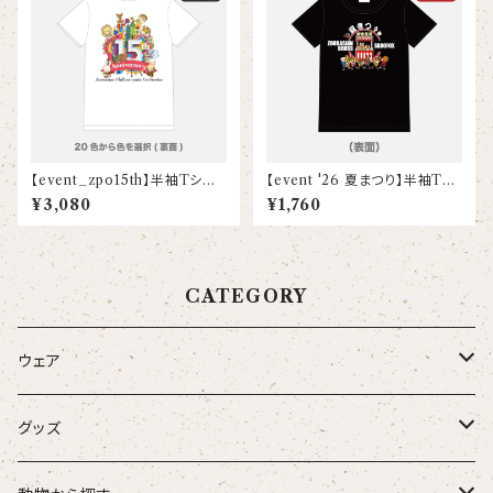
【event_zpo15th】半袖Tシャ
【event '26 夏まつり】半袖Tシ
ツ（15th Anniv.）(大人)
ャツ(こども)
¥3,080
¥1,760
CATEGORY
ウェア
大人
グッズ