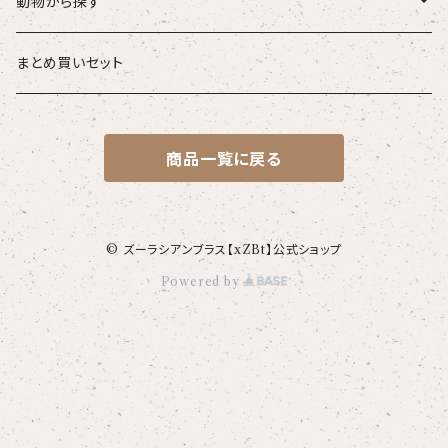
こども
タオル・ハンカチ
動物から探す
ベビー
ポーチ
ズーラシアンブラス
まとめ買いセット
スタイ
オカピ
Tシャツ（半袖）
トートバッグ
弦うさぎ
商品一覧に戻る
カバーオール
インドライオン
【face】
おけいこバッグ
メグ
オーバーサイズTシャツ（半袖）
ブランケット
サキソフォックス
ギフトセット
ドゥクラングール
【signature】
ランチトート
エイミー
【custom_point】
ラトゥール
マグナムウェイトビッグシルエットTシャツ
ペットアイテム
クラリキャット
© ズーラシアンブラス【xZBt】公式ショップ
Powered by
Tシャツ
マレーバク
【kakugen】
デニムトート
ベス
【face_point】
ラフィット
【hello(刺繍)】
メリッサ
ベースボールシャツ
巾着
ことふえパピヨン
スマトラトラ
【hibiscus】
ジュートバッグ
ジョー
【balancing typo】
マルゴー
ベルガモット
ポロシャツ
サコッシュ
パーカッション
ホッキョクグマ
【I love】
ハンナ
【resort】
ムートン
ローズマリー
【emblem_basic】
ドール
シャツ
ポシェット
ズーラシアンフィルハーモニー管弦楽団