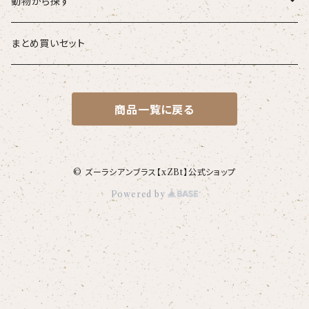
こども
タオル・ハンカチ
動物から探す
ベビー
ポーチ
ズーラシアンブラス
まとめ買いセット
スタイ
オカピ
Tシャツ（半袖）
トートバッグ
弦うさぎ
商品一覧に戻る
カバーオール
インドライオン
【face】
おけいこバッグ
メグ
オーバーサイズTシャツ（半袖）
ブランケット
サキソフォックス
ギフトセット
ドゥクラングール
【signature】
ランチトート
エイミー
【custom_point】
ラトゥール
マグナムウェイトビッグシルエットTシャツ
ペットアイテム
クラリキャット
© ズーラシアンブラス【xZBt】公式ショップ
Powered by
Tシャツ
マレーバク
【kakugen】
デニムトート
ベス
【face_point】
ラフィット
【hello(刺繍)】
メリッサ
ベースボールシャツ
巾着
ことふえパピヨン
スマトラトラ
【hibiscus】
ジュートバッグ
ジョー
【balancing typo】
マルゴー
ベルガモット
ポロシャツ
サコッシュ
パーカッション
ホッキョクグマ
【I love】
ハンナ
【resort】
ムートン
ローズマリー
【emblem_basic】
ドール
シャツ
ポシェット
ズーラシアンフィルハーモニー管弦楽団