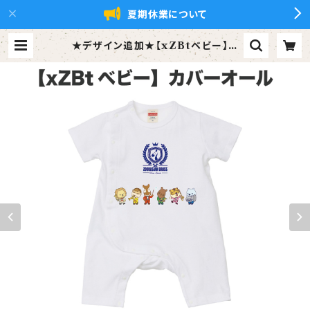
夏期休業について
★デザイン追加★【xZBtベビー】カ
バーオール(ズーラシアンブラス/パー
カッション) | ズーラシアンブラス【xZ
Bt】公式ショップ