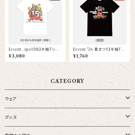
【event_zpo15th】半袖Tシャ
【event '26 夏まつり】半袖Tシ
ツ（15th Anniv.）(大人)
ャツ(こども)
¥3,080
¥1,760
CATEGORY
ウェア
大人
グッズ