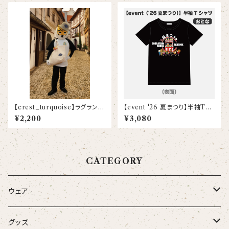
【crest_turquoise】ラグランス
【event '26 夏まつり】半袖Tシ
リーブTシャツ
ャツ(大人)
¥2,200
¥3,080
CATEGORY
ウェア
大人
グッズ