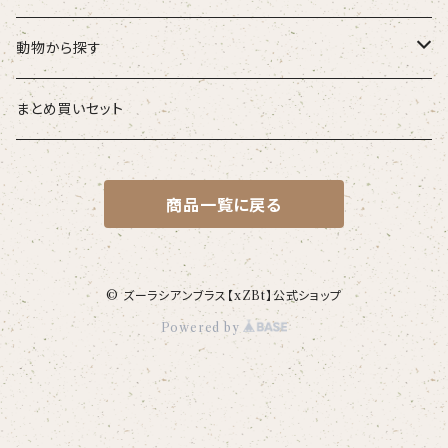
こども
タオル・ハンカチ
動物から探す
ベビー
ポーチ
ズーラシアンブラス
まとめ買いセット
スタイ
オカピ
Tシャツ（半袖）
トートバッグ
弦うさぎ
商品一覧に戻る
カバーオール
インドライオン
【face】
おけいこバッグ
メグ
オーバーサイズTシャツ（半袖）
ブランケット
サキソフォックス
ギフトセット
ドゥクラングール
【signature】
ランチトート
エイミー
【custom_point】
ラトゥール
マグナムウェイトビッグシルエットTシャツ
ペットアイテム
クラリキャット
© ズーラシアンブラス【xZBt】公式ショップ
Powered by
Tシャツ
マレーバク
【kakugen】
デニムトート
ベス
【face_point】
ラフィット
【hello(刺繍)】
メリッサ
ベースボールシャツ
巾着
ことふえパピヨン
スマトラトラ
【hibiscus】
ジュートバッグ
ジョー
【balancing typo】
マルゴー
ベルガモット
ポロシャツ
サコッシュ
パーカッション