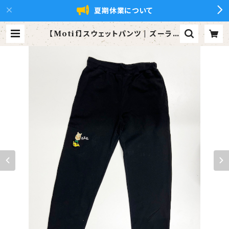
夏期休業について
【Motif】スウェットパンツ | ズーラシ
アンブラス【xZBt】公式ショップ