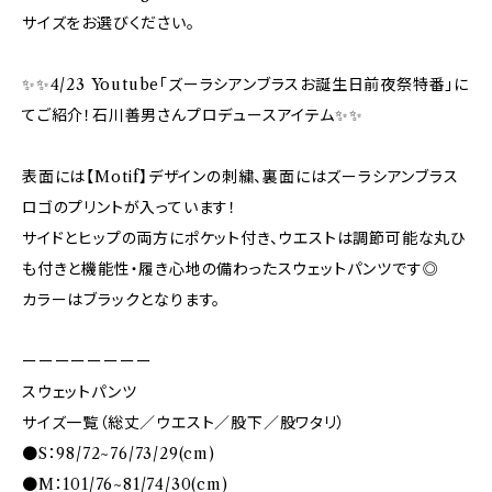
サイズをお選びください。
✨✨4/23 Youtube「ズーラシアンブラスお誕生日前夜祭特番」に
てご紹介！石川善男さんプロデュースアイテム✨✨
表面には【Motif】デザインの刺繍、裏面にはズーラシアンブラス
ロゴのプリントが入っています！
サイドとヒップの両方にポケット付き、ウエストは調節可能な丸ひ
も付きと機能性・履き心地の備わったスウェットパンツです◎
カラーはブラックとなります。
ーーーーーーーー
スウェットパンツ
サイズ一覧（総丈／ウエスト／股下／股ワタリ）
●S：98/72~76/73/29(cm)
●M：101/76~81/74/30(cm)